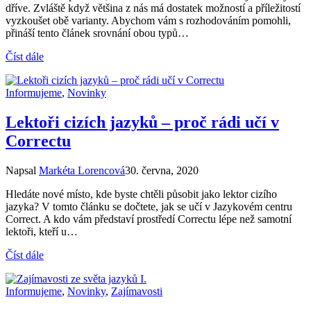
dříve. Zvláště když většina z nás má dostatek možností a příležitostí
vyzkoušet obě varianty. Abychom vám s rozhodováním pomohli,
přináší tento článek srovnání obou typů…
Číst dále
Informujeme
,
Novinky
Lektoři cizích jazyků – proč rádi učí v
Correctu
Napsal
Markéta Lorencová
30. června, 2020
Hledáte nové místo, kde byste chtěli působit jako lektor cizího
jazyka? V tomto článku se dočtete, jak se učí v Jazykovém centru
Correct. A kdo vám představí prostředí Correctu lépe než samotní
lektoři, kteří u…
Číst dále
Informujeme
,
Novinky
,
Zajímavosti