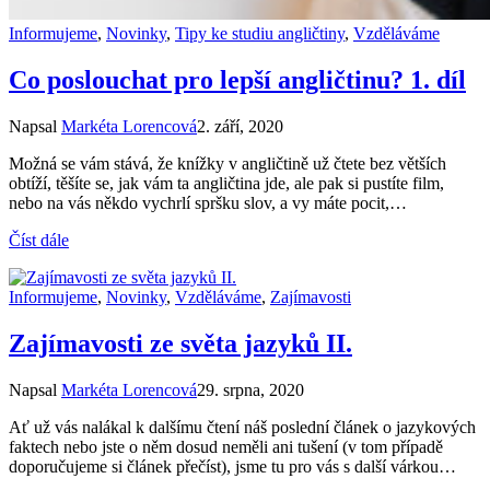
Informujeme
,
Novinky
,
Tipy ke studiu angličtiny
,
Vzděláváme
Co poslouchat pro lepší angličtinu? 1. díl
Napsal
Markéta Lorencová
2. září, 2020
Možná se vám stává, že knížky v angličtině už čtete bez větších
obtíží, těšíte se, jak vám ta angličtina jde, ale pak si pustíte film,
nebo na vás někdo vychrlí spršku slov, a vy máte pocit,…
Číst dále
Informujeme
,
Novinky
,
Vzděláváme
,
Zajímavosti
Zajímavosti ze světa jazyků II.
Napsal
Markéta Lorencová
29. srpna, 2020
Ať už vás nalákal k dalšímu čtení náš poslední článek o jazykových
faktech nebo jste o něm dosud neměli ani tušení (v tom případě
doporučujeme si článek přečíst), jsme tu pro vás s další várkou…