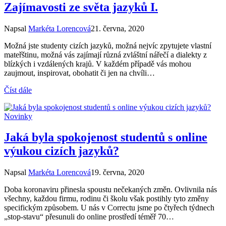
Zajímavosti ze světa jazyků I.
Napsal
Markéta Lorencová
21. června, 2020
Možná jste studenty cizích jazyků, možná nejvíc zpytujete vlastní
mateřštinu, možná vás zajímají různá zvláštní nářečí a dialekty z
blízkých i vzdálených krajů. V každém případě vás mohou
zaujmout, inspirovat, obohatit či jen na chvíli…
Číst dále
Novinky
Jaká byla spokojenost studentů s online
výukou cizích jazyků?
Napsal
Markéta Lorencová
19. června, 2020
Doba koronaviru přinesla spoustu nečekaných změn. Ovlivnila nás
všechny, každou firmu, rodinu či školu však postihly tyto změny
specifickým způsobem. U nás v Correctu jsme po čtyřech týdnech
„stop-stavu“ přesunuli do online prostředí téměř 70…