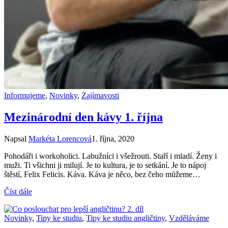
Informujeme
,
Novinky
,
Zajímavosti
Mezinárodní den kávy 1. října
Napsal
Markéta Lorencová
1. října, 2020
Pohodáři i workoholici. Labužníci i všežrouti. Staří i mladí. Ženy i
muži. Ti všichni ji milují. Je to kultura, je to setkání. Je to nápoj
štěstí, Felix Felicis. Káva. Káva je něco, bez čeho můžeme…
Číst dále
Novinky
,
Tipy ke studiu
,
Tipy ke studiu angličtiny
,
Vzděláváme