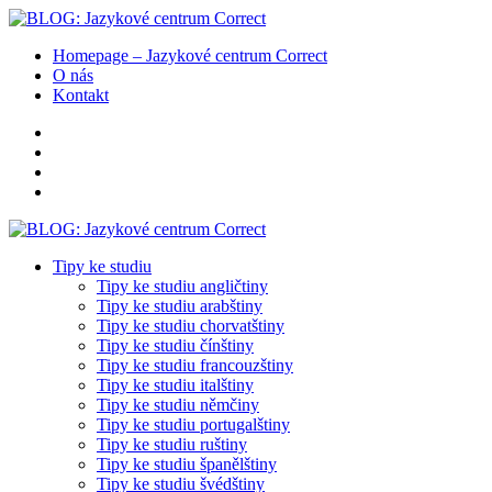
Homepage – Jazykové centrum Correct
O nás
Kontakt
Tipy ke studiu
Tipy ke studiu angličtiny
Tipy ke studiu arabštiny
Tipy ke studiu chorvatštiny
Tipy ke studiu čínštiny
Tipy ke studiu francouzštiny
Tipy ke studiu italštiny
Tipy ke studiu němčiny
Tipy ke studiu portugalštiny
Tipy ke studiu ruštiny
Tipy ke studiu španělštiny
Tipy ke studiu švédštiny