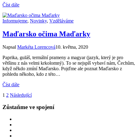
Číst dále
Informujeme
,
Novinky
,
Vzděláváme
Maďarsko očima Maďarky
Napsal
Markéta Lorencová
10. května, 2020
Paprika, guláš, termální prameny a magyar (jazyk, který je pro
většinu z nás velmi krkolomný). To se nejspíš vybaví nám, Čechům,
když někdo zmíní Maďarsko. Pojďme ale poznat Maďarsko z
pohledu někoho, kdo z této…
Číst dále
Stránkování
1
2
Následující
příspěvků
Zůstaňme ve spojení