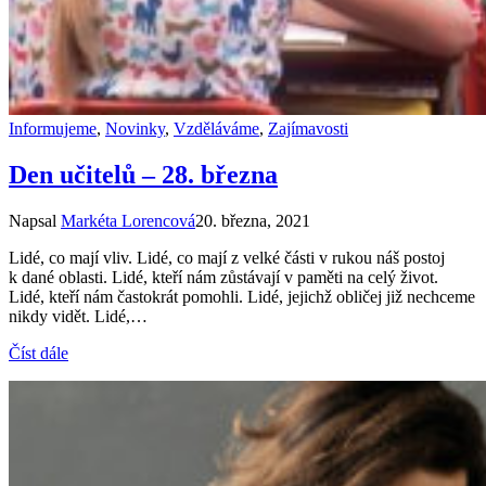
Informujeme
,
Novinky
,
Vzděláváme
,
Zajímavosti
Den učitelů – 28. března
Napsal
Markéta Lorencová
20. března, 2021
Lidé, co mají vliv. Lidé, co mají z velké části v rukou náš postoj
k dané oblasti. Lidé, kteří nám zůstávají v paměti na celý život.
Lidé, kteří nám častokrát pomohli. Lidé, jejichž obličej již nechceme
nikdy vidět. Lidé,…
Číst dále