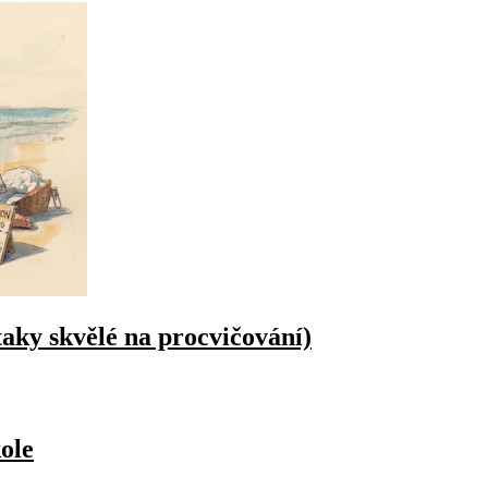
taky skvělé na procvičování)
ole