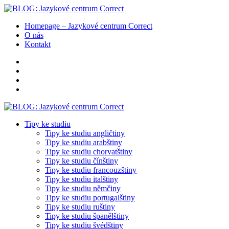
Homepage – Jazykové centrum Correct
O nás
Kontakt
Tipy ke studiu
Tipy ke studiu angličtiny
Tipy ke studiu arabštiny
Tipy ke studiu chorvatštiny
Tipy ke studiu čínštiny
Tipy ke studiu francouzštiny
Tipy ke studiu italštiny
Tipy ke studiu němčiny
Tipy ke studiu portugalštiny
Tipy ke studiu ruštiny
Tipy ke studiu španělštiny
Tipy ke studiu švédštiny