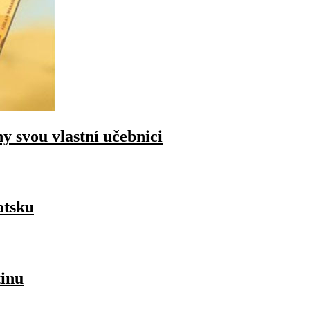
y svou vlastní učebnici
atsku
tinu