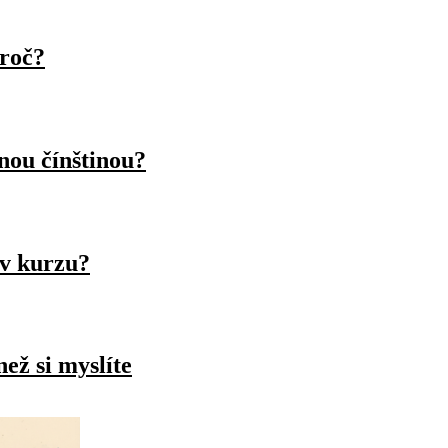
proč?
nou čínštinou?
 v kurzu?
než si myslíte