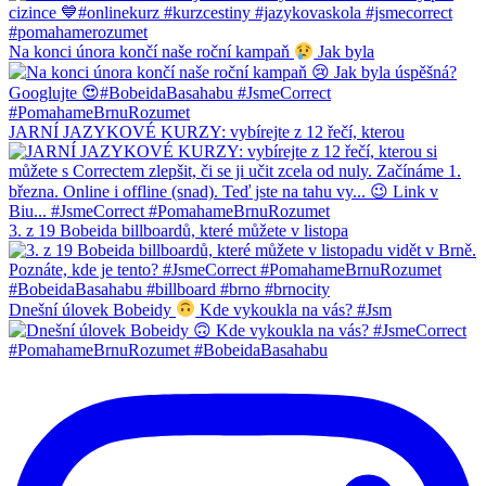
Na konci února končí naše roční kampaň
Jak byla
JARNÍ JAZYKOVÉ KURZY: vybírejte z 12 řečí, kterou
3. z 19 Bobeida billboardů, které můžete v listopa
Dnešní úlovek Bobeidy
Kde vykoukla na vás? #Jsm