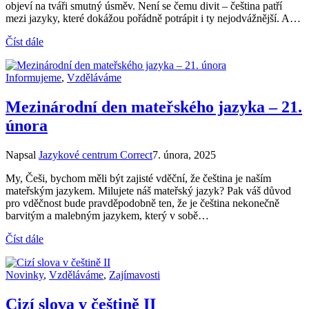
objeví na tváři smutný úsměv. Není se čemu divit – čeština patří
mezi jazyky, které dokážou pořádně potrápit i ty nejodvážnější. A…
Číst dále
Informujeme
,
Vzděláváme
Mezinárodní den mateřského jazyka – 21.
února
Napsal
Jazykové centrum Correct
7. února, 2025
My, Češi, bychom měli být zajisté vděční, že čeština je naším
mateřským jazykem. Milujete náš mateřský jazyk? Pak váš důvod
pro vděčnost bude pravděpodobně ten, že je čeština nekonečně
barvitým a malebným jazykem, který v sobě…
Číst dále
Novinky
,
Vzděláváme
,
Zajímavosti
Cizí slova v češtině II