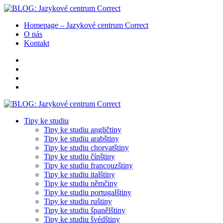
Homepage – Jazykové centrum Correct
O nás
Kontakt
Tipy ke studiu
Tipy ke studiu angličtiny
Tipy ke studiu arabštiny
Tipy ke studiu chorvatštiny
Tipy ke studiu čínštiny
Tipy ke studiu francouzštiny
Tipy ke studiu italštiny
Tipy ke studiu němčiny
Tipy ke studiu portugalštiny
Tipy ke studiu ruštiny
Tipy ke studiu španělštiny
Tipy ke studiu švédštiny