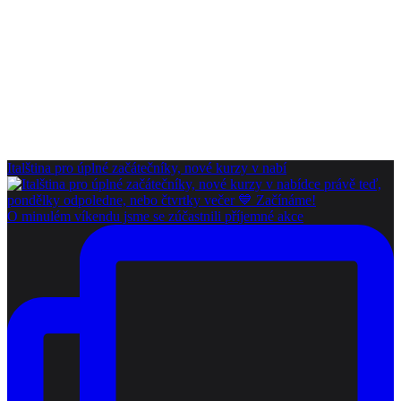
Italština pro úplné začátečníky, nové kurzy v nabí
O minulém víkendu jsme se zúčastnili příjemné akce