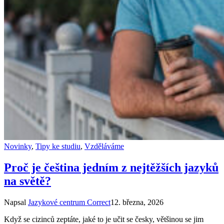
Novinky
,
Tipy ke studiu
,
Vzděláváme
Proč je čeština jedním z nejtěžších jazyků
na světě?
Napsal
Jazykové centrum Correct
12. března, 2026
Když se cizinců zeptáte, jaké to je učit se česky, většinou se jim