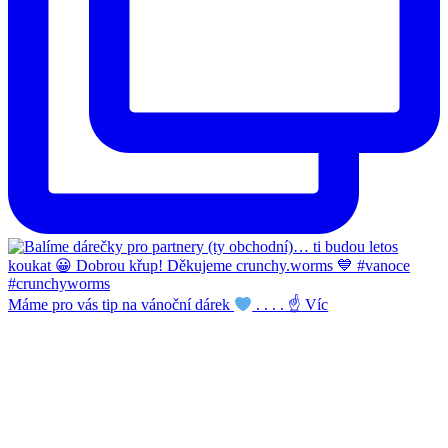
Máme pro vás tip na vánoční dárek
. . . . ☝
Víc