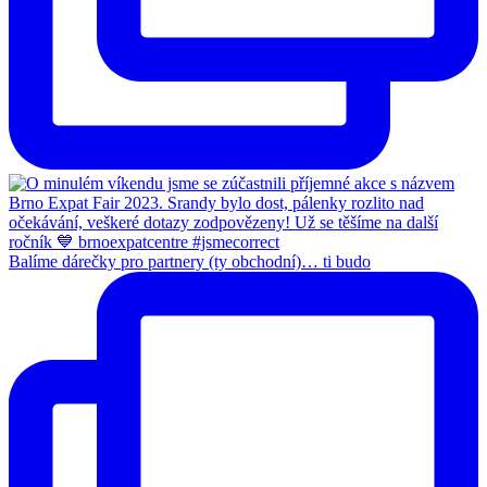
Balíme dárečky pro partnery (ty obchodní)… ti budo