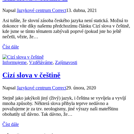
Napsal
Jazykové centrum Correct
13. dubna, 2021
Asi tušíte, že slovní zásoba českého jazyka není statická. Možná to
dokonce víte díky našemu předchozímu článku Cizí slova v češtině,
kde jsme se tímto tématem zabývali poprvé (pokud jste ho ještě
nečetli, vězte, že…
Číst dále
Informujeme
,
Vzděláváme
,
Zajímavosti
Cizí slova v češtině
Napsal
Jazykové centrum Correct
29. února, 2020
Stejně jako jakýkoli jiný (živý) jazyk, i čeština se vyvíjela a vyvíjí
mnoha způsoby. Některá slova přibyla teprve nedávno a
považujeme je za tzv. neologismy, jiné výrazy naši mateřštinu
obohatily už dávno. Tak dávno, že…
Číst dále