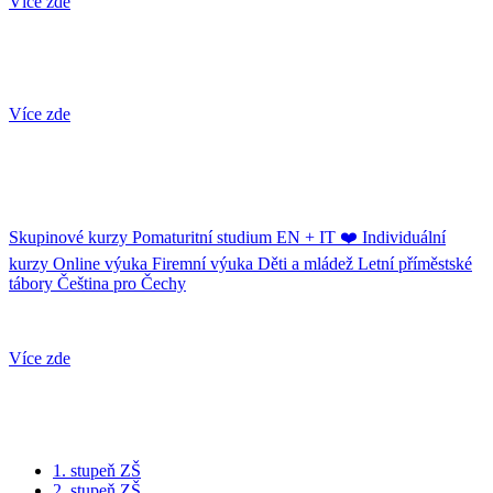
Více zde
Výuka online
Více zde
Výuka jazyků
Skupinové kurzy
Pomaturitní studium EN + IT ❤️
Individuální
kurzy
Online výuka
Firemní výuka
Děti a mládež
Letní příměstské
tábory
Čeština pro Čechy
Výuka pro firmy
Více zde
Výuka pro děti a mládež
1. stupeň ZŠ
2. stupeň ZŠ