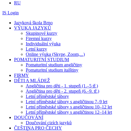
RU
IS Login
Jazyková škola Brno
VÝUKA JAZYKŮ
Skupinové kurzy
Firemní kurzy
Individuální výuka
Letní kurzy
Online výuka (Skype, Zoom,...)
POMATURITNÍ STUDIUM
Pomaturitní studium angličtiny
Pomaturitní studium italštiny
FIRMY
DĚTI A MLÁDEŽ
Angličtina pro děti - 1. stupeň (1.–5 tř.)
Angličtina pro děti - 2. stupeň (6.–9. tř.)
Letní příměstské tábory
Letní příměstské tábory s angličtinou 7–9 let
Letní příměstské tábory s angličtinou 10–12 let
Letní příměstské tábory s angličtinou 12–14 let
DOUČOVÁNÍ
Doučování cizích jazyků
ČEŠTINA PRO ČECHY