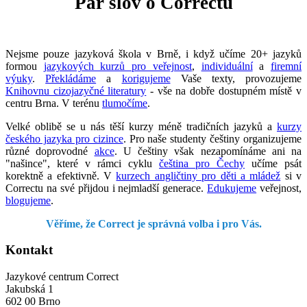
Pár slov o Correctu
Nejsme pouze jazyková škola v Brně, i když učíme 20+ jazyků
formou
jazykových kurzů pro veřejnost
,
individuální
a
firemní
výuky
.
Překládáme
a
korigujeme
Vaše texty, provozujeme
Knihovnu cizojazyčné literatury
- vše na dobře dostupném místě v
centru Brna. V terénu
tlumočíme
.
Velké oblibě se u nás těší kurzy méně tradičních jazyků a
kurzy
českého jazyka pro cizince
. Pro naše studenty češtiny organizujeme
různé doprovodné
akce
. U češtiny však nezapomínáme ani na
"našince", které v rámci cyklu
čeština pro Čechy
učíme psát
korektně a efektivně. V
kurzech angličtiny pro děti a mládež
si v
Correctu na své přijdou i nejmladší generace.
Edukujeme
veřejnost,
blogujeme
.
Věříme, že Correct je správná volba i pro Vás.
Kontakt
Jazykové centrum Correct
Jakubská 1
602 00 Brno