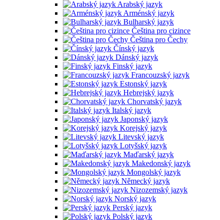
Arabský jazyk
Arménský jazyk
Bulharský jazyk
Čeština pro cizince
Čeština pro Čechy
Čínský jazyk
Dánský jazyk
Finský jazyk
Francouzský jazyk
Estonský jazyk
Hebrejský jazyk
Chorvatský jazyk
Italský jazyk
Japonský jazyk
Korejský jazyk
Litevský jazyk
Lotyšský jazyk
Maďarský jazyk
Makedonský jazyk
Mongolský jazyk
Německý jazyk
Nizozemský jazyk
Norský jazyk
Perský jazyk
Polský jazyk