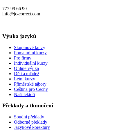
777 99 66 90
info@jc-correct.com
Výuka jazyků
Skupinové kurzy
Pomaturitní kurzy
Pro firmy
Individuální kurzy
Online výuka
Děti a mládež
Letní kurzy
Příměstské tábory
Čeština pro Čechy
Naši lektoři
Překlady a tlumočení
Soudní překlady
Odborné překlady
Jazykové korektury