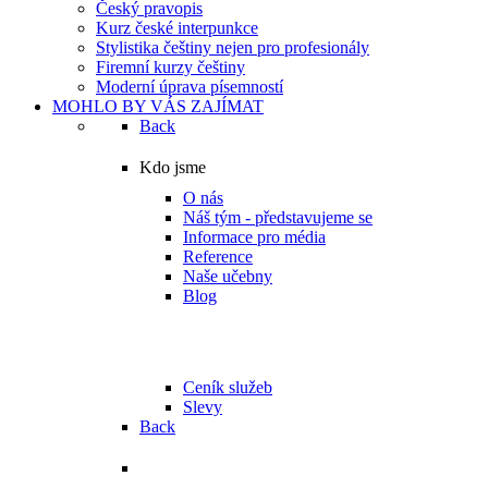
Český pravopis
Kurz české interpunkce
Stylistika češtiny nejen pro profesionály
Firemní kurzy češtiny
Moderní úprava písemností
MOHLO BY VÁS ZAJÍMAT
Back
Kdo jsme
O nás
Náš tým - představujeme se
Informace pro média
Reference
Naše učebny
Blog
Ceník služeb, slevy,
benefity
Ceník služeb
Slevy
Back
Další služby