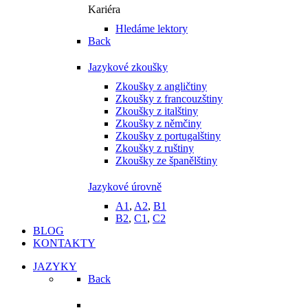
Kariéra
Hledáme lektory
Back
Jazykové zkoušky
Zkoušky z angličtiny
Zkoušky z francouzštiny
Zkoušky z italštiny
Zkoušky z němčiny
Zkoušky z portugalštiny
Zkoušky z ruštiny
Zkoušky ze španělštiny
Jazykové úrovně
A1
,
A2
,
B1
B2
,
C1
,
C2
BLOG
KONTAKTY
JAZYKY
Back
Vyučované jazyky