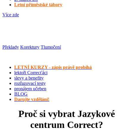
Letní příměstské tábory
Více zde
Další služby
Překlady
Korektury
Tlumočení
Aktuálně
LETNÍ KURZY - zápis právě probíhá
lektoři Correcťáci
slevy a benefity
rozřazovací testy
pronájem učeben
BLOG
Darujte vzdělání!
Proč si vybrat Jazykové
centrum Correct?