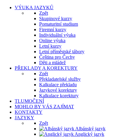
VÝUKA JAZYKŮ
Zpět
Skupinové kurzy
Pomaturitní studium
Firemní kurzy
Individuální výuka
Online výuka
Letní kurzy
Letní příměstské tábory
Čeština pro Čechy
Děti a mládež
PŘEKLADY A KOREKTURY
Zpět
Překladatelské služby
Kalkulace překladu
Jazykové korektury
Kalkulace korektury
TLUMOČENÍ
MOHLO BY VÁS ZAJÍMAT
KONTAKTY
JAZYKY
Zpět
Albánský jazyk
Anglický jazyk