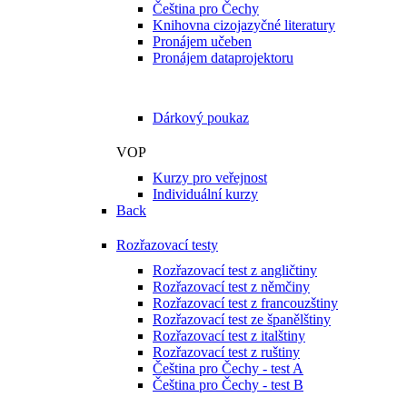
Čeština pro Čechy
Knihovna cizojazyčné literatury
Pronájem učeben
Pronájem dataprojektoru
Naše služby jako dárek
Dárkový poukaz
VOP
Kurzy pro veřejnost
Individuální kurzy
Back
Rozřazovací testy
Rozřazovací test z angličtiny
Rozřazovací test z němčiny
Rozřazovací test z francouzštiny
Rozřazovací test ze španělštiny
Rozřazovací test z italštiny
Rozřazovací test z ruštiny
Čeština pro Čechy - test A
Čeština pro Čechy - test B