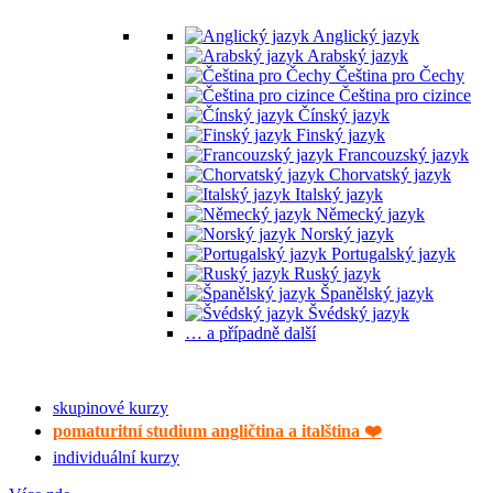
Anglický jazyk
Arabský jazyk
Čeština pro Čechy
Čeština pro cizince
Čínský jazyk
Finský jazyk
Francouzský jazyk
Chorvatský jazyk
Italský jazyk
Německý jazyk
Norský jazyk
Portugalský jazyk
Ruský jazyk
Španělský jazyk
Švédský jazyk
… a případně další
Výuka pro veřejnost
skupinové kurzy
pomaturitní studium angličtina a italština ❤️
individuální kurzy