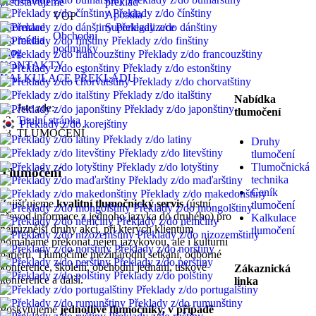
představujeme
překlad
Překlady z/do čínštiny
se
Apostila
VOP
Překlady z/do dánštiny
Informace
Superlegalizace
Obchodní
pro média
Překlady z/do finštiny
podmínky
Blog
Překlady z/do francouzštiny
KONTAKTY
Překlady z/do estonštiny
KALKULACE PŘEKLADU
Překlady z/do chorvatštiny
Překlady z/do italštiny
Nabídka
Jste zde:
Překlady z/do japonštiny
tlumočení
Titulní stránka
Překlady z/do korejštiny
TLUMOČENÍ
Překlady z/do latiny
Druhy
Překlady z/do litevštiny
tlumočení
Překlady z/do lotyštiny
Tlumočnická
Tlumočení
technika
Překlady z/do maďarštiny
Ceník
Překlady z/do makedonštiny
Zajišťujeme
kvalitní tlumočnický servis
(ústní
tlumočení
Překlady z/do mongolštiny
převod informace z jednoho jazyka do druhého) pro
Kalkulace
Překlady z/do němčiny
nejrůznější druhy akcí, při kterých klientům
tlumočení
Překlady z/do nizozemštiny
pomáháme překonat nejen jazykovou, ale i kulturní
Překlady z/do norštiny
bariéru. Tlumočíme mezinárodní setkání, odborné
Překlady z/do perštiny
konference, školení, obchodní jednání, tiskové
Zákaznická
Překlady z/do polštiny
konference a další.
linka
Překlady z/do portugalštiny
Překlady z/do rumunštiny
Poskytujeme
jednotlivé tlumočníky, v případě