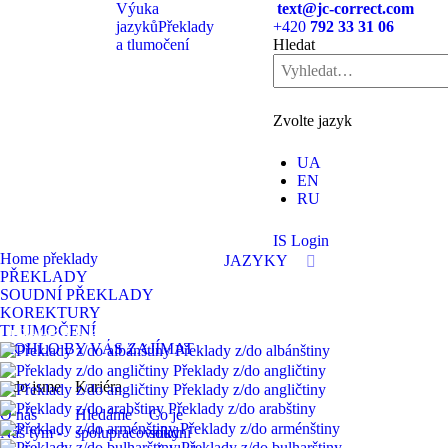
Výuka
text@jc-correct.com
jazyků
Překlady
+420
792 33 31 06
a tlumočení
Hledat
Zvolte jazyk
UA
EN
RU
IS Login
Home překlady
JAZYKY
PŘEKLADY
SOUDNÍ PŘEKLADY
KOREKTURY
TLUMOČENÍ
Překládané jazyky
MOHLO BY VÁS ZAJÍMAT
Překlady z/do albánštiny
Překlady z/do angličtiny
Kdo jsme
Kariéra
Vzděláváme
Překlady z/do angličtiny
Překlady z/do arabštiny
O nás
Hledáme
Co je
Překlady z/do arménštiny
Náš tým -
spolupracovníky
soudní
Překlady z/do bulharštiny