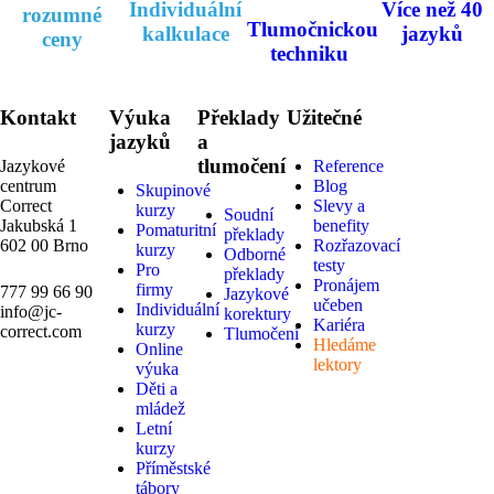
Individuální
Více než 40
rozumné
Tlumočnickou
kalkulace
jazyků
ceny
techniku
Kontakt
Výuka
Překlady
Užitečné
jazyků
a
tlumočení
Jazykové
Reference
centrum
Blog
Skupinové
Correct
Slevy a
kurzy
Soudní
Jakubská 1
benefity
Pomaturitní
překlady
602 00 Brno
Rozřazovací
kurzy
Odborné
testy
Pro
překlady
Pronájem
firmy
777 99 66 90
Jazykové
učeben
Individuální
info@jc-
korektury
Kariéra
kurzy
correct.com
Tlumočení
Hledáme
Online
lektory
výuka
Děti a
mládež
Letní
kurzy
Příměstské
tábory