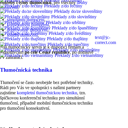
Překlady z/do ruštiny
potřeby i týmy tlumočníků
, pro všechny
druhy
Překlady z/do řečtiny
792 33 31 06
tlumočení
:
Překlady do/ze slovenštiny
Po - Čt od 9 do 18
Překlady z/do slovinštiny
hodin
simultánní tlumočení
,
Překlady z/do srbštiny
Pá od 9 do 16 hodin
konsekutivní tlumočení
,
Překlady z/do španělštiny
doprovodné tlumočení
,
Překlady z/do švédštiny
soudní tlumočení
.
text@jc-
Překlady z/do thajštiny
correct.com
Překlady z/do turečtiny
Náš tlumočnický servis je k dispozici firmám a
Překlady z/do ukrajinštiny
jednotlivcům
po celé České republice
, po domluvě
Překlady z/do vietnamštiny
i v zahraničí.
Tlumočnická technika
Tlumočení se často neobejde bez potřebné techniky.
Rádi pro Vás ve spolupráci s našimi partnery
zajistíme
kompletní tlumočnickou techniku
, tzn.
špičkovou konferenční techniku pro simultánní
tlumočení, případně mobilní tlumočnickou techniku
pro tlumočení konsekutivní.