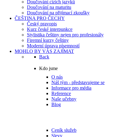
Doučování cizích jazyků
Doučování na maturitu
Doučování na přijímací zkoušky
ČEŠTINA PRO ČECHY
Český pravopis
Kurz české interpunkce
Stylistika češtiny nejen pro profesionály
Firemní kurzy češtiny
Moderní úprava písemností
MOHLO BY VÁS ZAJÍMAT
Back
Kdo jsme
O nás
Náš tým - představujeme se
Informace pro média
Reference
Naše učebny
Blog
Ceník služeb, slevy,
benefity
Ceník služeb
Slevy