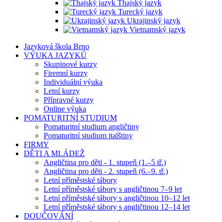
Thajský jazyk
Turecký jazyk
Ukrajinský jazyk
Vietnamský jazyk
Jazyková škola Brno
VÝUKA JAZYKŮ
Skupinové kurzy
Firemní kurzy
Individuální výuka
Letní kurzy
Přípravné kurzy
Online výuka
POMATURITNÍ STUDIUM
Pomaturitní studium angličtiny
Pomaturitní studium italštiny
FIRMY
DĚTI A MLÁDEŽ
Angličtina pro děti - 1. stupeň (1.–5 tř.)
Angličtina pro děti - 2. stupeň (6.–9. tř.)
Letní příměstské tábory
Letní příměstské tábory s angličtinou 7–9 let
Letní příměstské tábory s angličtinou 10–12 let
Letní příměstské tábory s angličtinou 12–14 let
DOUČOVÁNÍ