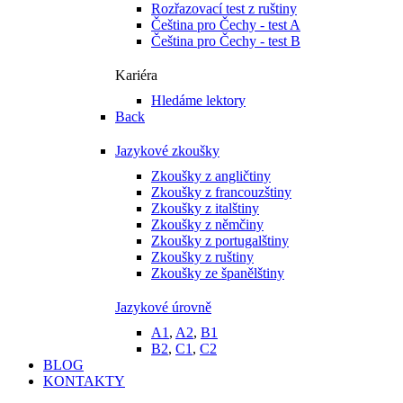
Rozřazovací test z ruštiny
Čeština pro Čechy - test A
Čeština pro Čechy - test B
Kariéra
Hledáme lektory
Back
Jazykové zkoušky
Zkoušky z angličtiny
Zkoušky z francouzštiny
Zkoušky z italštiny
Zkoušky z němčiny
Zkoušky z portugalštiny
Zkoušky z ruštiny
Zkoušky ze španělštiny
Jazykové úrovně
A1
,
A2
,
B1
B2
,
C1
,
C2
BLOG
KONTAKTY