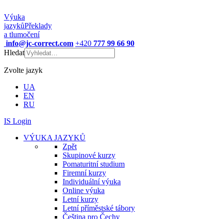
Výuka
jazyků
Překlady
a tlumočení
info@jc-correct.com
+420
777 99 66 90
Hledat
Zvolte jazyk
UA
EN
RU
IS Login
VÝUKA JAZYKŮ
Zpět
Skupinové kurzy
Pomaturitní studium
Firemní kurzy
Individuální výuka
Online výuka
Letní kurzy
Letní příměstské tábory
Čeština pro Čechy