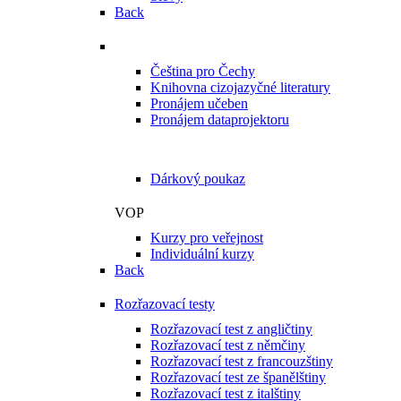
Back
Další služby
Čeština pro Čechy
Knihovna cizojazyčné literatury
Pronájem učeben
Pronájem dataprojektoru
Naše služby jako dárek
Dárkový poukaz
VOP
Kurzy pro veřejnost
Individuální kurzy
Back
Rozřazovací testy
Rozřazovací test z angličtiny
Rozřazovací test z němčiny
Rozřazovací test z francouzštiny
Rozřazovací test ze španělštiny
Rozřazovací test z italštiny