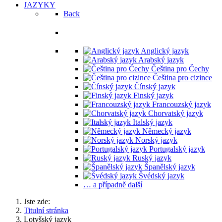
JAZYKY
Back
Vyučované jazyky
Anglický jazyk
Arabský jazyk
Čeština pro Čechy
Čeština pro cizince
Čínský jazyk
Finský jazyk
Francouzský jazyk
Chorvatský jazyk
Italský jazyk
Německý jazyk
Norský jazyk
Portugalský jazyk
Ruský jazyk
Španělský jazyk
Švédský jazyk
… a případně další
Jste zde:
Titulní stránka
Lotyšský jazyk