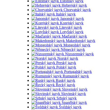
Estonský jazyk
Hebrejský jazyk
Chorvatský jazyk
Italský jazyk
Japonský jazyk
Korejský jazyk
Litevský jazyk
Lotyšský jazyk
Maďarský jazyk
Makedonský jazyk
Mongolský jazyk
Německý jazyk
Nizozemský jazyk
Norský jazyk
Perský jazyk
Polský jazyk
Portugalský jazyk
Rumunský jazyk
Ruský jazyk
Řecký jazyk
Slovenský jazyk
Slovinský jazyk
Srbský jazyk
Španělský jazyk
Švédský jazyk