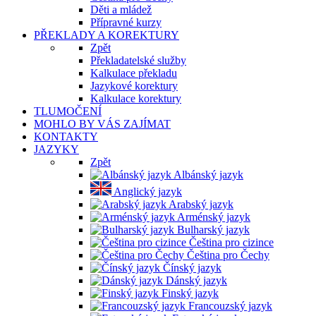
Děti a mládež
Přípravné kurzy
PŘEKLADY A KOREKTURY
Zpět
Překladatelské služby
Kalkulace překladu
Jazykové korektury
Kalkulace korektury
TLUMOČENÍ
MOHLO BY VÁS ZAJÍMAT
KONTAKTY
JAZYKY
Zpět
Albánský jazyk
Anglický jazyk
Arabský jazyk
Arménský jazyk
Bulharský jazyk
Čeština pro cizince
Čeština pro Čechy
Čínský jazyk
Dánský jazyk
Finský jazyk
Francouzský jazyk