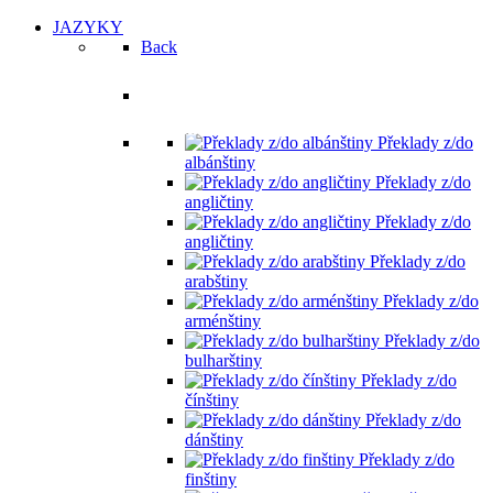
JAZYKY
Back
Překládané jazyky
Překlady z/do
albánštiny
Překlady z/do
angličtiny
Překlady z/do
angličtiny
Překlady z/do
arabštiny
Překlady z/do
arménštiny
Překlady z/do
bulharštiny
Překlady z/do
čínštiny
Překlady z/do
dánštiny
Překlady z/do
finštiny