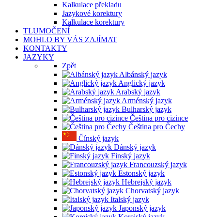
Kalkulace překladu
Jazykové korektury
Kalkulace korektury
TLUMOČENÍ
MOHLO BY VÁS ZAJÍMAT
KONTAKTY
JAZYKY
Zpět
Albánský jazyk
Anglický jazyk
Arabský jazyk
Arménský jazyk
Bulharský jazyk
Čeština pro cizince
Čeština pro Čechy
Čínský jazyk
Dánský jazyk
Finský jazyk
Francouzský jazyk
Estonský jazyk
Hebrejský jazyk
Chorvatský jazyk
Italský jazyk
Japonský jazyk
Korejský jazyk