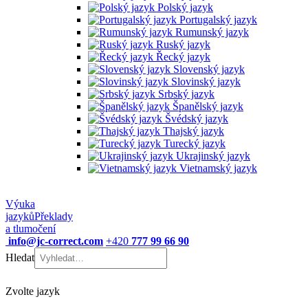
Polský jazyk
Portugalský jazyk
Rumunský jazyk
Ruský jazyk
Řecký jazyk
Slovenský jazyk
Slovinský jazyk
Srbský jazyk
Španělský jazyk
Švédský jazyk
Thajský jazyk
Turecký jazyk
Ukrajinský jazyk
Vietnamský jazyk
Výuka
jazyků
Překlady
a tlumočení
info@jc-correct.com
+420
777 99 66 90
Hledat
Zvolte jazyk