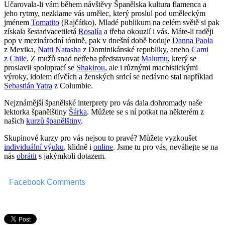
Učarovala-li vám během návštěvy Španělska kultura flamenca a
jeho rytmy, nezklame vás umělec, který proslul pod uměleckým
jménem
Tomatito
(Rajčátko). Mladé publikum na celém světě si pak
získala šestadvacetiletá
Rosalía
a třeba okouzlí i vás. Máte-li raději
pop v mezinárodní tónině, pak v dnešní době boduje
Danna Paola
z Mexika,
Natti Natasha
z Dominikánské republiky, anebo
Cami
z Chile
. Z mužů snad netřeba představovat
Malumu
, který se
proslavil spoluprací se
Shakirou
, ale i různými machistickými
výroky, idolem dívčích a ženských srdcí se nedávno stal například
Sebastián Yatra
z Columbie.
Nejznámější španělské interprety pro vás dala dohromady naše
lektorka španělštiny
Šárka
. Můžete se s ní potkat na některém z
našich
kurzů španělštiny
.
Skupinové kurzy pro vás nejsou to pravé? Můžete vyzkoušet
individuální výuku
, klidně i
online
. Jsme tu pro vás, neváhejte se na
nás
obrátit
s jakýmkoli dotazem.
Facebook Comments