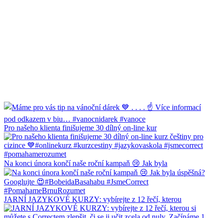
Pro našeho klienta finišujeme 30 dílný on-line kur
Na konci února končí naše roční kampaň 😢 Jak byla
JARNÍ JAZYKOVÉ KURZY: vybírejte z 12 řečí, kterou