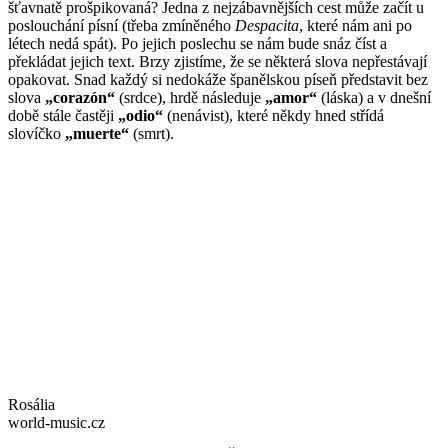
šťavnatě prošpikovaná? Jedna z nejzábavnějších cest může začít u
poslouchání písní (třeba zmíněného
Despacita
, které nám ani po
létech nedá spát). Po jejich poslechu se nám bude snáz číst a
překládat jejich text. Brzy zjistíme, že se některá slova nepřestávají
opakovat. Snad každý si nedokáže španělskou píseň představit bez
slova
„corazón“
(srdce), hrdě následuje
„amor“
(láska) a v dnešní
době stále častěji
„odio“
(nenávist), které někdy hned střídá
slovíčko
„muerte“
(smrt).
Rosália
world-music.cz