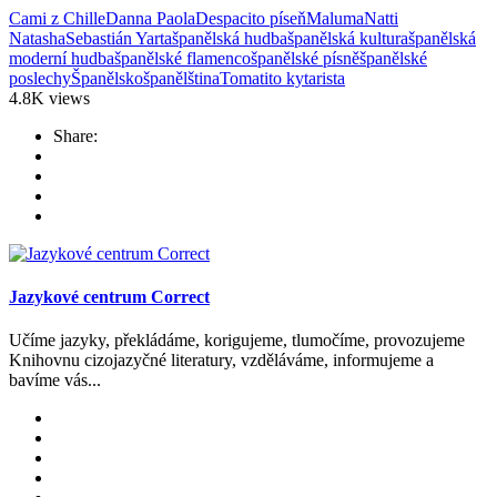
Cami z Chille
Danna Paola
Despacito píseň
Maluma
Natti
Natasha
Sebastián Yarta
španělská hudba
španělská kultura
španělská
moderní hudba
španělské flamenco
španělské písně
španělské
poslechy
Španělsko
španělština
Tomatito kytarista
4.8K
views
Share:
Jazykové centrum Correct
Učíme jazyky, překládáme, korigujeme, tlumočíme, provozujeme
Knihovnu cizojazyčné literatury, vzděláváme, informujeme a
bavíme vás...