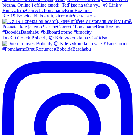
3. z 19 Bobeida billboardů, které můžete v listopa
Dnešní úlovek Bobeidy 🙃 Kde vykoukla na vás? #Jsm