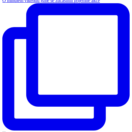
O minulém víkendu jsme se zúčastnili příjemné akce