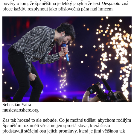
pověry o tom, že španělština je lehký jazyk a že text
Despacita
zná
přece každý, rozplynout jako příslovečná pára nad hrncem.
Sebastián Yatra
musicstartshere.org
Zas tak hrozné to ale nebude. Co je možné udělat, abychom rodilým
Španělům rozuměli vše a ne jen sprostá slova, která často
představují stěžejní osu jejich promluvy, která je jimi většinou tak