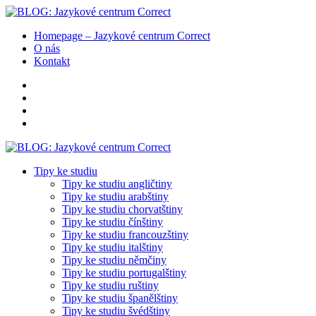
Homepage – Jazykové centrum Correct
O nás
Kontakt
Tipy ke studiu
Tipy ke studiu angličtiny
Tipy ke studiu arabštiny
Tipy ke studiu chorvatštiny
Tipy ke studiu čínštiny
Tipy ke studiu francouzštiny
Tipy ke studiu italštiny
Tipy ke studiu němčiny
Tipy ke studiu portugalštiny
Tipy ke studiu ruštiny
Tipy ke studiu španělštiny
Tipy ke studiu švédštiny