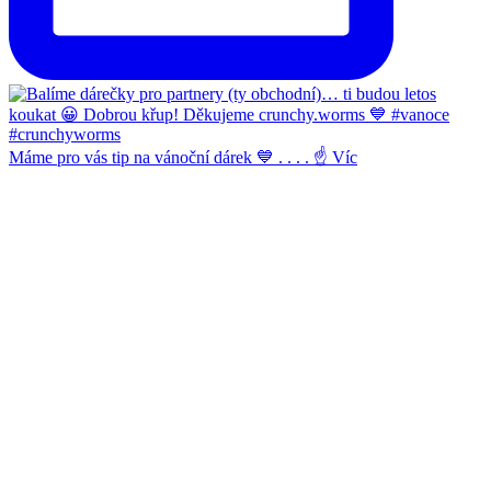
Máme pro vás tip na vánoční dárek 💙 . . . . ☝️ Víc