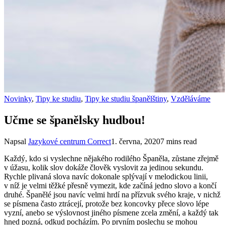
Novinky
,
Tipy ke studiu
,
Tipy ke studiu španělštiny
,
Vzděláváme
Učme se španělsky hudbou!
Napsal
Jazykové centrum Correct
1. června, 2020
7 mins read
Každý, kdo si vyslechne nějakého rodilého Španěla, zůstane zřejmě
v úžasu, kolik slov dokáže člověk vyslovit za jedinou sekundu.
Rychle plivaná slova navíc dokonale splývají v melodickou linii,
v níž je velmi těžké přesně vymezit, kde začíná jedno slovo a končí
druhé. Španělé jsou navíc velmi hrdí na přízvuk svého kraje, v nichž
se písmena často ztrácejí, protože bez koncovky přece slovo lépe
vyzní, anebo se výslovnost jiného písmene zcela změní, a každý tak
hned pozná, odkud pocházím. Po prvním poslechu se mohou