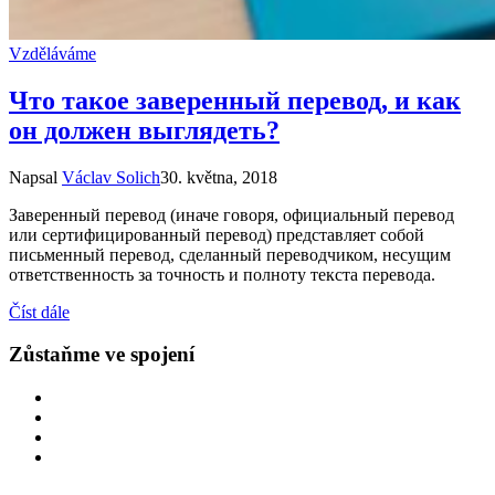
Vzděláváme
Что такое заверенный перевод, и как
он должен выглядеть?
Napsal
Václav Solich
30. května, 2018
Заверенный перевод (иначе говоря, официальный перевод
или сертифицированный перевод) представляет собой
письменный перевод, сделанный переводчиком, несущим
ответственность за точность и полноту текста перевода.
Číst dále
Zůstaňme ve spojení