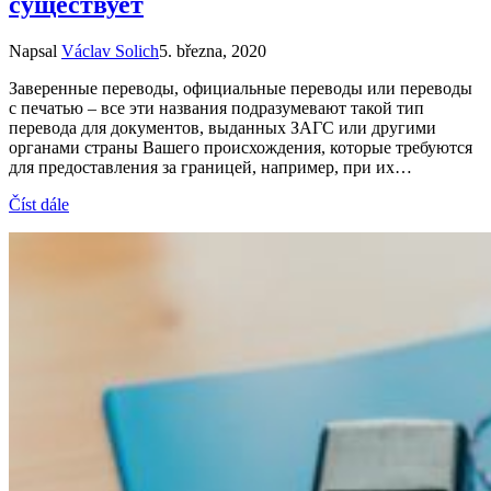
существует
Napsal
Václav Solich
5. března, 2020
Заверенные переводы, официальные переводы или переводы
с печатью – все эти названия подразумевают такой тип
перевода для документов, выданных ЗАГС или другими
органами страны Вашего происхождения, которые требуются
для предоставления за границей, например, при их…
Číst dále