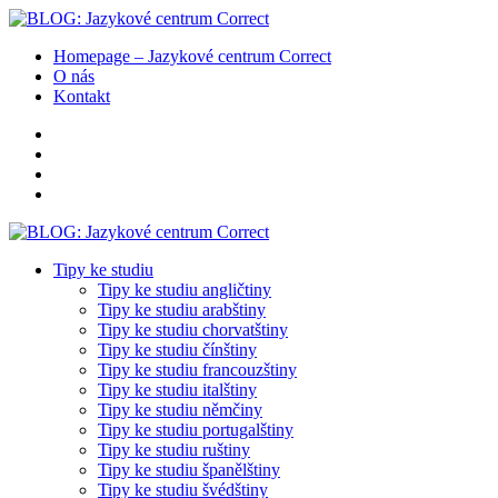
Homepage – Jazykové centrum Correct
O nás
Kontakt
Tipy ke studiu
Tipy ke studiu angličtiny
Tipy ke studiu arabštiny
Tipy ke studiu chorvatštiny
Tipy ke studiu čínštiny
Tipy ke studiu francouzštiny
Tipy ke studiu italštiny
Tipy ke studiu němčiny
Tipy ke studiu portugalštiny
Tipy ke studiu ruštiny
Tipy ke studiu španělštiny
Tipy ke studiu švédštiny