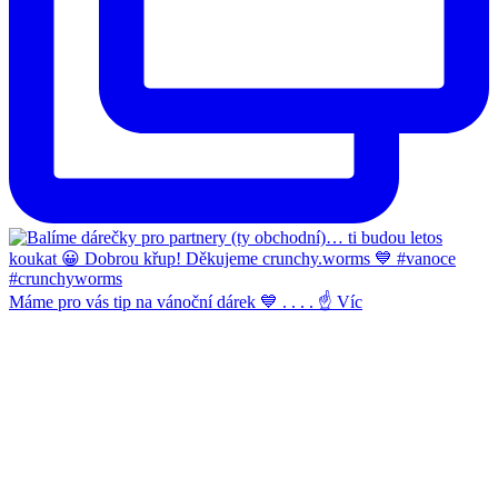
Máme pro vás tip na vánoční dárek 💙 . . . . ☝️ Víc