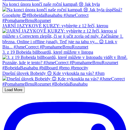
Na konci února končí naše roční kampaň 😢 Jak byla
JARNÍ JAZYKOVÉ KURZY: vybírejte z 12 řečí, kterou
3. z 19 Bobeida billboardů, které můžete v listopa
Dnešní úlovek Bobeidy 🙃 Kde vykoukla na vás? #Jsm
Load More