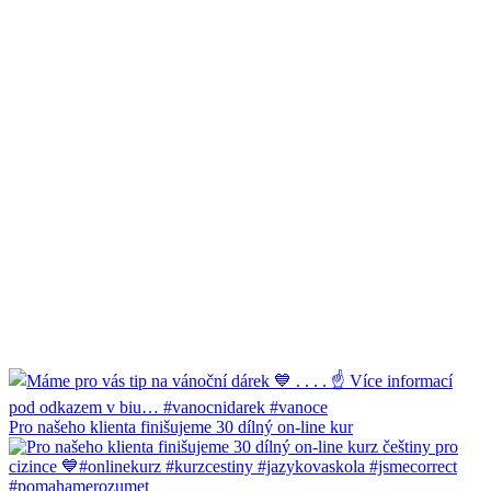
Pro našeho klienta finišujeme 30 dílný on-line kur