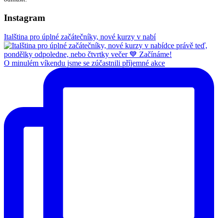
Instagram
Italština pro úplné začátečníky, nové kurzy v nabí
O minulém víkendu jsme se zúčastnili příjemné akce