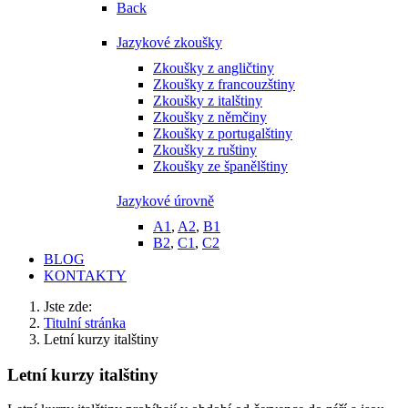
Back
Jazykové zkoušky
Zkoušky z angličtiny
Zkoušky z francouzštiny
Zkoušky z italštiny
Zkoušky z němčiny
Zkoušky z portugalštiny
Zkoušky z ruštiny
Zkoušky ze španělštiny
Jazykové úrovně
A1
,
A2
,
B1
B2
,
C1
,
C2
BLOG
KONTAKTY
Jste zde:
Titulní stránka
Letní kurzy italštiny
Letní kurzy italštiny