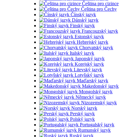
Čeština pro cizince
Čeština pro Čechy
Čínský jazyk
Dánský jazyk
Finský jazyk
Francouzský jazyk
Estonský jazyk
Hebrejský jazyk
Chorvatský jazyk
Italský jazyk
Japonský jazyk
Korejský jazyk
Litevský jazyk
Lotyšský jazyk
Maďarský jazyk
Makedonský jazyk
Mongolský jazyk
Německý jazyk
Nizozemský jazyk
Norský jazyk
Perský jazyk
Polský jazyk
Portugalský jazyk
Rumunský jazyk
Ruský jazyk