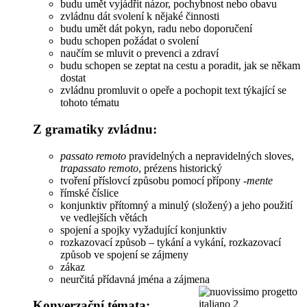
budu umět vyjádřit názor, pochybnost nebo obavu
zvládnu dát svolení k nějaké činnosti
budu umět dát pokyn, radu nebo doporučení
budu schopen požádat o svolení
naučím se mluvit o prevenci a zdraví
budu schopen se zeptat na cestu a poradit, jak se někam
dostat
zvládnu promluvit o opeře a pochopit text týkající se
tohoto tématu
Z gramatiky zvládnu:
passato remoto
pravidelných a nepravidelných sloves,
trapassato remoto
, prézens historický
tvoření příslovcí způsobu pomocí přípony
-mente
římské číslice
konjunktiv přítomný a minulý (složený) a jeho použití
ve vedlejších větách
spojení a spojky vyžadující konjunktiv
rozkazovací způsob – tykání a vykání, rozkazovací
způsob ve spojení se zájmeny
zákaz
neurčitá přídavná jména a zájmena
Konverzační témata: