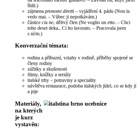
řídil.)
zájmena
pronomi diretti –
vyjádření 4. pádu (Non la
vedo mai. – Vůbec ji nepotkávám.)
částice
ci
a
ne
, dělivý člen (Ne voglio un etto. – Chci
toho deset deka., Ci ho lavorato. – Pracovala jsem
s ní/m.)
Konverzační témata:
rodina a příbuzní, vztahy v rodině, příběhy spojené se
členy rodiny
zážitky a zkušenosti
filmy, knížky a seriály
italské trhy – potraviny a speciality
návštěva restaurace, podoba italských jídel, co se kdy jí
a pije
Materiály,
na kterých
je kurz
vystavěn: