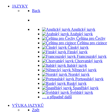
JAZYKY
Back
Vyučované jazyky
Anglický jazyk
Arabský jazyk
Čeština pro Čechy
Čeština pro cizince
Čínský jazyk
Finský jazyk
Francouzský jazyk
Chorvatský jazyk
Italský jazyk
Německý jazyk
Norský jazyk
Portugalský jazyk
Ruský jazyk
Španělský jazyk
Švédský jazyk
… a případně další
VÝUKA JAZYKŮ
Zpět