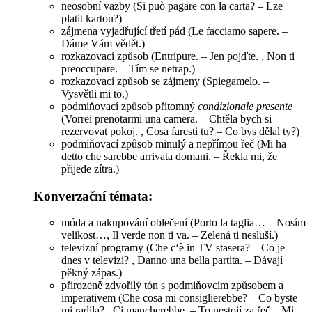
neosobní vazby (Si può pagare con la carta? – Lze
platit kartou?)
zájmena vyjadřující třetí pád (Le facciamo sapere. –
Dáme Vám vědět.)
rozkazovací způsob (Entripure. – Jen pojďte. , Non ti
preoccupare. – Tím se netrap.)
rozkazovací způsob se zájmeny (Spiegamelo. –
Vysvětli mi to.)
podmiňovací způsob přítomný
condizionale presente
(Vorrei prenotarmi una camera. – Chtěla bych si
rezervovat pokoj. , Cosa faresti tu? – Co bys dělal ty?)
podmiňovací způsob minulý a nepřímou řeč (Mi ha
detto che sarebbe arrivata domani. – Řekla mi, že
přijede zítra.)
Konverzační témata:
móda a nakupování oblečení (Porto la taglia… – Nosím
velikost…, Il verde non ti va. – Zelená ti nesluší.)
televizní programy (Che c‘è in TV stasera? – Co je
dnes v televizi? , Danno una bella partita. – Dávají
pěkný zápas.)
přirozeně zdvořilý tón s podmiňovcím způsobem a
imperativem (Che cosa mi consiglierebbe? – Co byste
mi radila? , Ci mancherebbe. – To nestojí za řeč. , Mi