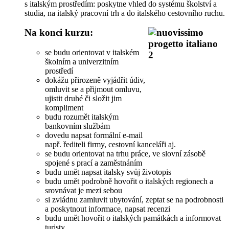
s italským prostředím: poskytne vhled do systému školství a
studia, na italský pracovní trh a do italského cestovního ruchu.
Na konci kurzu:
se budu orientovat v italském
školním a univerzitním
prostředí
dokážu přirozeně vyjádřit údiv,
omluvit se a přijmout omluvu,
ujistit druhé či složit jim
kompliment
budu rozumět italským
bankovním službám
dovedu napsat formální e-mail
např. řediteli firmy, cestovní kanceláři aj.
se budu orientovat na trhu práce, ve slovní zásobě
spojené s prací a zaměstnáním
budu umět napsat italsky svůj životopis
budu umět podrobně hovořit o italských regionech a
srovnávat je mezi sebou
si zvládnu zamluvit ubytování, zeptat se na podrobnosti
a poskytnout informace, napsat recenzi
budu umět hovořit o italských památkách a informovat
turisty