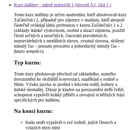
Kurz italštiny - mírně pokročilí 1 (úroveň A2, část 1.)
Tento kurz italštiny je určen studentům, kteří absolvovali kurz
Začátečníci 2, případně pro zájemce o studium, kteří alespoň
částečně ovládají látku probranou v kurzu Začátečníci 1 a 2
(základy italské výslovnosti, osobní a tázací zájmena, použití
členů určitých a neurčitých, časování pravidelných,
nepravidelných a modálních sloves, zvratná slovesa, složený
minulý čas –
passato prossimo
a jednoduchý minulý čas –
futuro semplice
).
Typ kurzu:
Tento kurz představuje přechod od základního, nutného
dorozumění ke složitější konverzaci, například o rodině a
filmu. Výuka jazyka se prolíná s lekcemi reálií, kultury a
italské mentality. Důraz je kladen na porozumění delší četbě,
schopnost vyprávět krátký příběh a osvojení si běžných frází
specifických pro italštinu.
Na konci kurzu:
budu umět vyprávět o své rodině, jejích členech a
vztazích mezi nimi