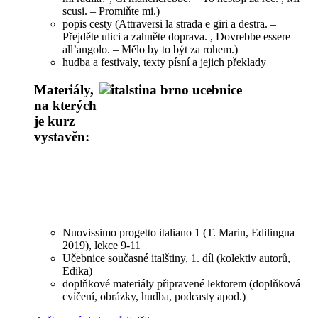
scusi. – Promiňte mi.)
popis cesty (Attraversi la strada e giri a destra. –
Přejděte ulici a zahněte doprava. , Dovrebbe essere
all’angolo. – Mělo by to být za rohem.)
hudba a festivaly, texty písní a jejich překlady
Materiály,
na kterých
je kurz
vystavěn:
Nuovissimo progetto italiano 1 (T. Marin, Edilingua
2019), lekce 9-11
Učebnice současné italštiny, 1. díl (kolektiv autorů,
Edika)
doplňkové materiály připravené lektorem (doplňková
cvičení, obrázky, hudba, podcasty apod.)