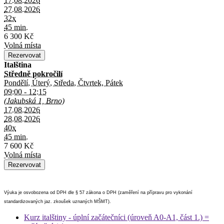
17.08.2026
27.08.2026
32x
45 min.
6 300 Kč
Volná místa
Italština
Středně pokročilí
Pondělí, Úterý, Středa, Čtvrtek, Pátek
09:00 - 12:15
(Jakubská 1, Brno)
17.08.2026
28.08.2026
40x
45 min.
7 600 Kč
Volná místa
Výuka je osvobozena od DPH dle § 57 zákona o DPH (zaměření na přípravu pro vykonání
standardizovaných jaz. zkoušek uznaných MŠMT).
Kurz italštiny - úplní začátečníci (úroveň A0-A1, část 1.) =