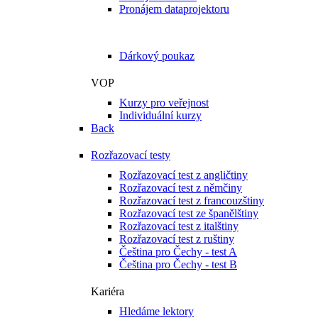
Pronájem dataprojektoru
Naše služby jako dárek
Dárkový poukaz
VOP
Kurzy pro veřejnost
Individuální kurzy
Back
Rozřazovací testy
Rozřazovací test z angličtiny
Rozřazovací test z němčiny
Rozřazovací test z francouzštiny
Rozřazovací test ze španělštiny
Rozřazovací test z italštiny
Rozřazovací test z ruštiny
Čeština pro Čechy - test A
Čeština pro Čechy - test B
Kariéra
Hledáme lektory