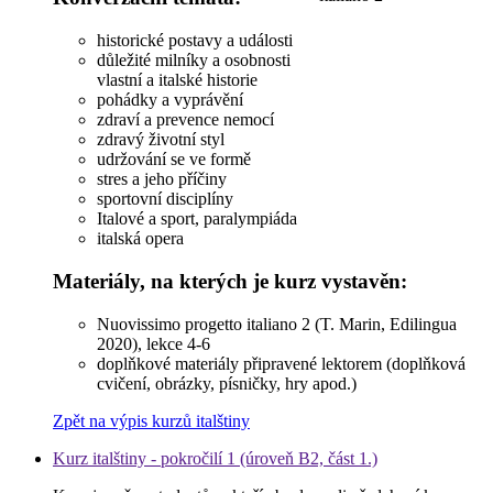
historické postavy a události
důležité milníky a osobnosti
vlastní a italské historie
pohádky a vyprávění
zdraví a prevence nemocí
zdravý životní styl
udržování se ve formě
stres a jeho příčiny
sportovní disciplíny
Italové a sport, paralympiáda
italská opera
Materiály, na kterých je kurz vystavěn:
Nuovissimo progetto italiano 2 (T. Marin, Edilingua
2020), lekce 4-6
doplňkové materiály připravené lektorem (doplňková
cvičení, obrázky, písničky, hry apod.)
Zpět na výpis kurzů italštiny
Kurz italštiny - pokročilí 1 (úroveň B2, část 1.)