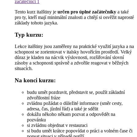
začátečníci 1
Tento kurz italštiny je
určen pro úplné začátečníky
a také
pro ty, kteří mají minimální znalosti a chtějí si osvěžit naprosté
základy tohoto jazyka.
Typ kurzu:
Lekce italštiny jsou zaměřeny na praktické využití jazyka a na
schopnost se zorientovat v italsky hovořícím prostředí. Velký
důraz je kladen na nácvik výslovnosti, rozšiřování slovní
zásoby a schopnosti správně a zdvořile reagovat v běžných
situacích.
Na konci kurzu:
budu umět pozdravit, představit se, použít základní
zdvořilostní fráze
zvládnu požádat o důležité informace (směr cesty,
adresa, čas, jízdní řád) a také je sdělit
dokážu někoho někam pozvat a odpovědět na
pozvánku
si zvládnu objednat v restauraci
si budu umět krátce popovídat o práci a volném čase či
popsat situaci v případě potíží