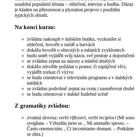
soudobá populární témata – oblečení, televize a hudba. Důraz
je kladen na přirozenost a plynulost projevu s použitím
typických obratů.
Na konci kurzu:
zvládnu nakoupit v italském butiku, vyzkoušet si
oblečení, hovořit o módě a barvách
dokážu hovořit o obecných a místních zvyklostech
budu umět vyjádřit svůj názor, své postoje a doporučení
se zvládnu zeptat na názory a mínění druhých
dokážu zdvořile požádat o pomoc či zapůjčení věci,
vyjádřit rozkaz či výzvu
se budu orientovat v televizním programu a v italských
médiích
se zvládnu podrobně zeptat na cestu i nasměrovat druhé
se budu orientovat v italské hudební scéně
Z gramatiky zvládnu:
zvratná slovesa:
verbi riflessivi, verbi reciproci
(Mi sono
svegliata. - Vzbudila jsem se. , Mi ammallo spesso. –
Často onemocním. , Ci incontriamo domani. – Potkáme
se zítra.)