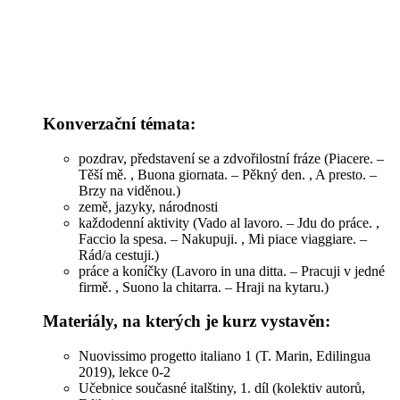
Konverzační témata:
pozdrav, představení se a zdvořilostní fráze (Piacere. –
Těší mě. , Buona giornata. – Pěkný den. , A presto. –
Brzy na viděnou.)
země, jazyky, národnosti
každodenní aktivity (Vado al lavoro. – Jdu do práce. ,
Faccio la spesa. – Nakupuji. , Mi piace viaggiare. –
Rád/a cestuji.)
práce a koníčky (Lavoro in una ditta. – Pracuji v jedné
firmě. , Suono la chitarra. – Hraji na kytaru.)
Materiály, na kterých je kurz vystavěn:
Nuovissimo progetto italiano 1 (T. Marin, Edilingua
2019), lekce 0-2
Učebnice současné italštiny, 1. díl (kolektiv autorů,