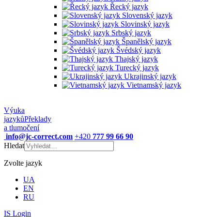
Řecký jazyk
Slovenský jazyk
Slovinský jazyk
Srbský jazyk
Španělský jazyk
Švédský jazyk
Thajský jazyk
Turecký jazyk
Ukrajinský jazyk
Vietnamský jazyk
Výuka
jazyků
Překlady
a tlumočení
info@jc-correct.com
+420
777 99 66 90
Hledat
Zvolte jazyk
UA
EN
RU
IS Login