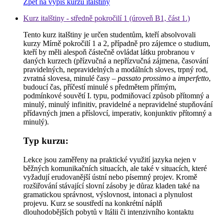
Zpět na výpis kurzů italštiny
Kurz italštiny - středně pokročilí 1 (úroveň B1, část 1.)
Tento kurz italštiny je určen studentům, kteří absolvovali
kurzy Mírně pokročilí 1 a 2, případně pro zájemce o studium,
kteří by měli alespoň částečně ovládat látku probranou v
daných kurzech (přízvučná a nepřízvučná zájmena, časování
pravidelných, nepravidelných a modálních sloves, trpný rod,
zvratná slovesa, minulé časy –
passato prossimo
a
imperfetto
,
budoucí čas, příčestí minulé s předmětem přímým,
podmínkové souvětí I. typu, podmiňovací způsob přítomný a
minulý, minulý infinitiv, pravidelné a nepravidelné stupňování
přídavných jmen a příslovcí, imperativ, konjunktiv přítomný a
minulý).
Typ kurzu:
Lekce jsou zaměřeny na praktické využití jazyka nejen v
běžných komunikačních situacích, ale také v situacích, které
vyžadují erudovanější ústní nebo písemný projev. Kromě
rozšiřování stávající slovní zásoby je důraz kladen také na
gramatickou správnost, výslovnost, intonaci a plynulost
projevu. Kurz se soustředí na konkrétní náplň
dlouhodobějších pobytů v Itálii či intenzivního kontaktu