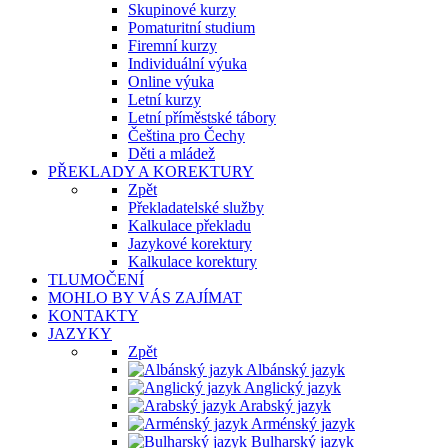
Skupinové kurzy
Pomaturitní studium
Firemní kurzy
Individuální výuka
Online výuka
Letní kurzy
Letní příměstské tábory
Čeština pro Čechy
Děti a mládež
PŘEKLADY A KOREKTURY
Zpět
Překladatelské služby
Kalkulace překladu
Jazykové korektury
Kalkulace korektury
TLUMOČENÍ
MOHLO BY VÁS ZAJÍMAT
KONTAKTY
JAZYKY
Zpět
Albánský jazyk
Anglický jazyk
Arabský jazyk
Arménský jazyk
Bulharský jazyk