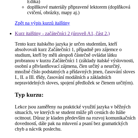
Edika)
doplňkové materiály připravené lektorem (doplňková
cvičení, obrázky, mapy aj.)
Zpět na výpis kurzů italštiny
Kurz italštiny - začátečníci 2 (úroveň A1, část 2.)
Tento kurz italského jazyka je určen studentům, kteří
absolvovali kurz Začátečníci 1, případně pro zájemce o
studium, kteří by měli alespoň částečně ovládat látku
probranou v kurzu Začátečníci 1 (základy italské výslovnosti,
osobní a přivlastňovací zájmena, člen určitý a neurčitý,
množné číslo podstatných a přídavných jmen, časování sloves
I., II. a III. třídy, časování modálních a základních
nepravidelných sloves, spojení předložek se členem určitým).
Typ kurzu:
Lekce jsou zaměřeny na praktické využití jazyka v běžných
situacích, ve kterých se student může při cestách do Itálie
ocitnout. Důraz je kladen především na rozvoj komunikačních
dovedností, dále pak na mluvení a psaní bez gramatických
chyb a nácvik poslechu.