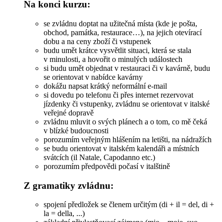
Na konci kurzu:
se zvládnu doptat na užitečná místa (kde je pošta,
obchod, památka, restaurace…), na jejich otevírací
dobu a na ceny zboží či vstupenek
budu umět krátce vysvětlit situaci, která se stala
v minulosti, a hovořit o minulých událostech
si budu umět objednat v restauraci či v kavárně, budu
se orientovat v nabídce kavárny
dokážu napsat krátký neformální e-mail
si dovedu po telefonu či přes internet rezervovat
jízdenky či vstupenky, zvládnu se orientovat v italské
veřejné dopravě
zvládnu mluvit o svých plánech a o tom, co mě čeká
v blízké budoucnosti
porozumím veřejným hlášením na letišti, na nádražích
se budu orientovat v italském kalendáři a místních
svátcích (il Natale, Capodanno etc.)
porozumím předpovědi počasí v italštině
Z gramatiky zvládnu:
spojení předložek se členem určitým (di + il = del, di +
la = della, ...)