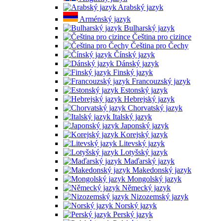
Arabský jazyk
Arménský jazyk
Bulharský jazyk
Čeština pro cizince
Čeština pro Čechy
Čínský jazyk
Dánský jazyk
Finský jazyk
Francouzský jazyk
Estonský jazyk
Hebrejský jazyk
Chorvatský jazyk
Italský jazyk
Japonský jazyk
Korejský jazyk
Litevský jazyk
Lotyšský jazyk
Maďarský jazyk
Makedonský jazyk
Mongolský jazyk
Německý jazyk
Nizozemský jazyk
Norský jazyk
Perský jazyk