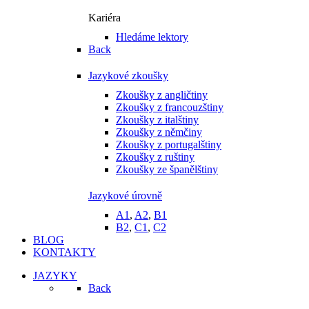
Kariéra
Hledáme lektory
Back
Jazykové zkoušky
Zkoušky z angličtiny
Zkoušky z francouzštiny
Zkoušky z italštiny
Zkoušky z němčiny
Zkoušky z portugalštiny
Zkoušky z ruštiny
Zkoušky ze španělštiny
Jazykové úrovně
A1
,
A2
,
B1
B2
,
C1
,
C2
BLOG
KONTAKTY
JAZYKY
Back