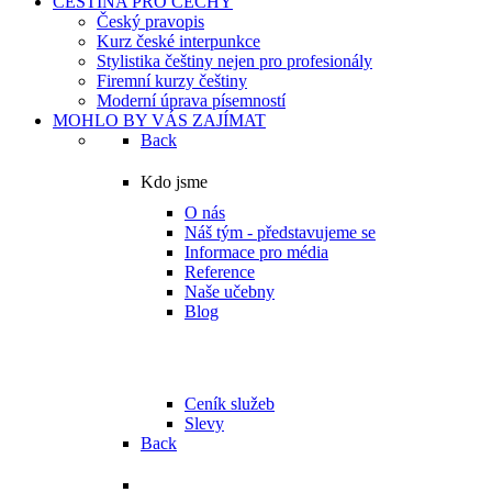
ČEŠTINA PRO ČECHY
Český pravopis
Kurz české interpunkce
Stylistika češtiny nejen pro profesionály
Firemní kurzy češtiny
Moderní úprava písemností
MOHLO BY VÁS ZAJÍMAT
Back
Kdo jsme
O nás
Náš tým - představujeme se
Informace pro média
Reference
Naše učebny
Blog
Ceník služeb, slevy,
benefity
Ceník služeb
Slevy
Back
Další služby