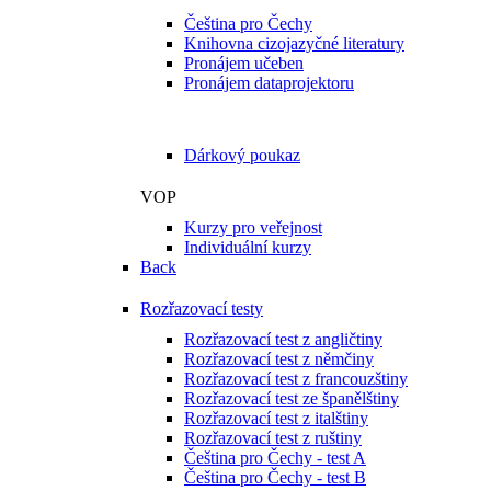
Čeština pro Čechy
Knihovna cizojazyčné literatury
Pronájem učeben
Pronájem dataprojektoru
Naše služby jako dárek
Dárkový poukaz
VOP
Kurzy pro veřejnost
Individuální kurzy
Back
Rozřazovací testy
Rozřazovací test z angličtiny
Rozřazovací test z němčiny
Rozřazovací test z francouzštiny
Rozřazovací test ze španělštiny
Rozřazovací test z italštiny
Rozřazovací test z ruštiny
Čeština pro Čechy - test A
Čeština pro Čechy - test B