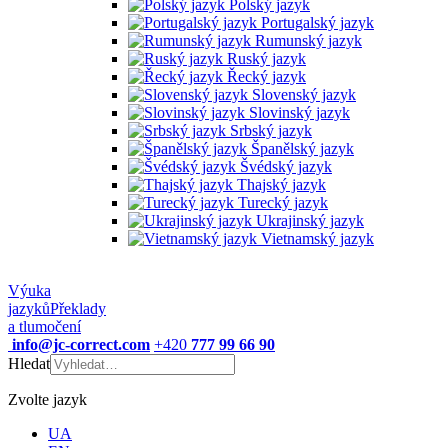
Polský jazyk
Portugalský jazyk
Rumunský jazyk
Ruský jazyk
Řecký jazyk
Slovenský jazyk
Slovinský jazyk
Srbský jazyk
Španělský jazyk
Švédský jazyk
Thajský jazyk
Turecký jazyk
Ukrajinský jazyk
Vietnamský jazyk
Výuka
jazyků
Překlady
a tlumočení
info@jc-correct.com
+420
777 99 66 90
Hledat
Zvolte jazyk
UA