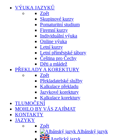
VÝUKA JAZYKŮ
Zpět
Skupinové kurzy
Pomaturitní studium
Firemní kurzy
Individuální výuka
Online výuka
Letní kurzy
Letní příměstské tábory
Čeština pro Čechy
Děti a mládež
PŘEKLADY A KOREKTURY
Zpět
Překladatelské služby
Kalkulace překladu
Jazykové korektury
Kalkulace korektury
TLUMOČENÍ
MOHLO BY VÁS ZAJÍMAT
KONTAKTY
JAZYKY
Zpět
Albánský jazyk
Anglický jazyk