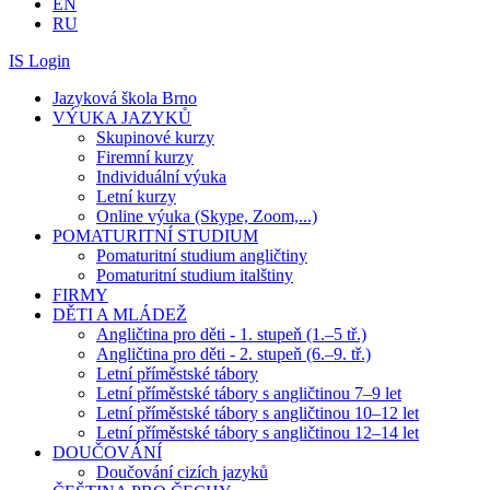
EN
RU
IS Login
Jazyková škola Brno
VÝUKA JAZYKŮ
Skupinové kurzy
Firemní kurzy
Individuální výuka
Letní kurzy
Online výuka (Skype, Zoom,...)
POMATURITNÍ STUDIUM
Pomaturitní studium angličtiny
Pomaturitní studium italštiny
FIRMY
DĚTI A MLÁDEŽ
Angličtina pro děti - 1. stupeň (1.–5 tř.)
Angličtina pro děti - 2. stupeň (6.–9. tř.)
Letní příměstské tábory
Letní příměstské tábory s angličtinou 7–9 let
Letní příměstské tábory s angličtinou 10–12 let
Letní příměstské tábory s angličtinou 12–14 let
DOUČOVÁNÍ
Doučování cizích jazyků