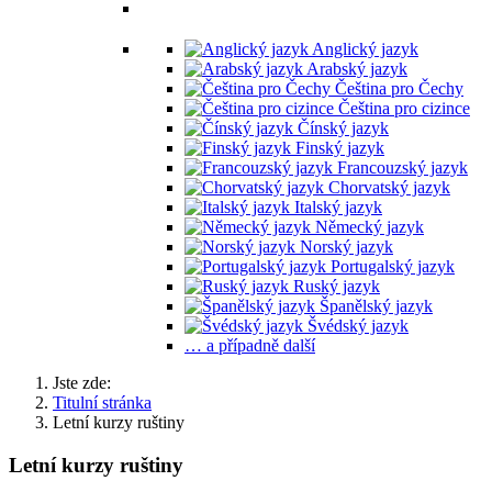
Vyučované jazyky
Anglický jazyk
Arabský jazyk
Čeština pro Čechy
Čeština pro cizince
Čínský jazyk
Finský jazyk
Francouzský jazyk
Chorvatský jazyk
Italský jazyk
Německý jazyk
Norský jazyk
Portugalský jazyk
Ruský jazyk
Španělský jazyk
Švédský jazyk
… a případně další
Jste zde:
Titulní stránka
Letní kurzy ruštiny
Letní kurzy ruštiny