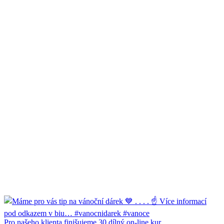
Pro našeho klienta finišujeme 30 dílný on-line kur