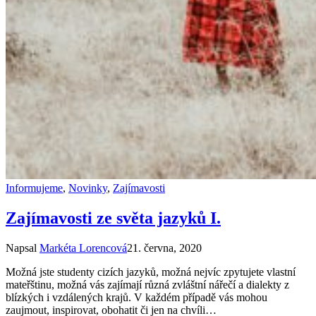
Informujeme
,
Novinky
,
Zajímavosti
Zajímavosti ze světa jazyků I.
Napsal
Markéta Lorencová
21. června, 2020
Možná jste studenty cizích jazyků, možná nejvíc zpytujete vlastní
mateřštinu, možná vás zajímají různá zvláštní nářečí a dialekty z
blízkých i vzdálených krajů. V každém případě vás mohou
zaujmout, inspirovat, obohatit či jen na chvíli…