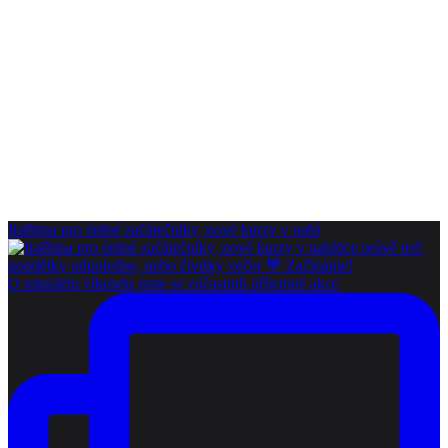
Italština pro úplné začátečníky, nové kurzy v nabí
O minulém víkendu jsme se zúčastnili příjemné akce