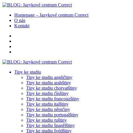
Homepage – Jazykové centrum Correct
O nás
Kontakt
Tipy ke studiu
Tipy ke studiu angličtiny
Tipy ke studiu arabštiny
Tipy ke studiu chorvatštiny
Tipy ke studiu čínštiny
Tipy ke studiu francouzštiny
Tipy ke studiu italštiny
Tipy ke studiu němčiny
Tipy ke studiu portugalštiny
Tipy ke studiu ruštiny
Tipy ke studiu španělštiny
Tipy ke studiu švédštiny