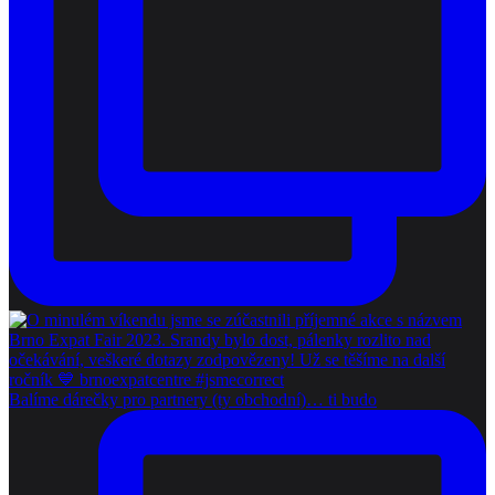
Balíme dárečky pro partnery (ty obchodní)… ti budo