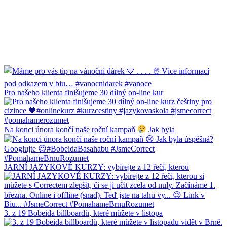
Pro našeho klienta finišujeme 30 dílný on-line kur
Na konci února končí naše roční kampaň
Jak byla
JARNÍ JAZYKOVÉ KURZY: vybírejte z 12 řečí, kterou
3. z 19 Bobeida billboardů, které můžete v listopa