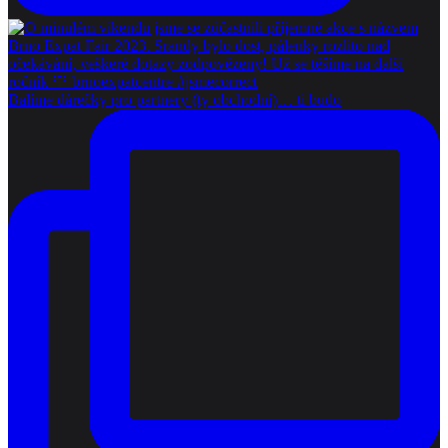
Balíme dárečky pro partnery (ty obchodní)… ti budo