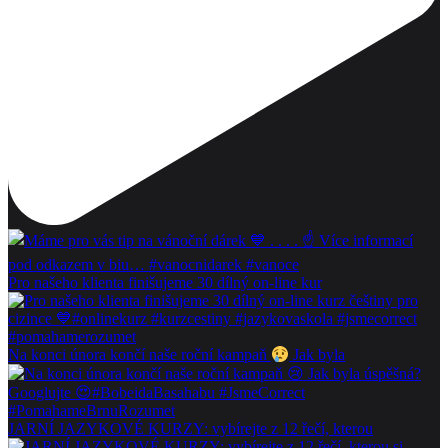
Pro našeho klienta finišujeme 30 dílný on-line kur
Na konci února končí naše roční kampaň
Jak byla
JARNÍ JAZYKOVÉ KURZY: vybírejte z 12 řečí, kterou