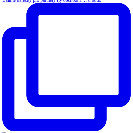
Balíme dárečky pro partnery (ty obchodní)… ti budo