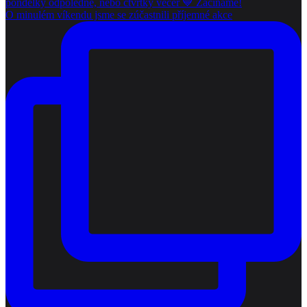
O minulém víkendu jsme se zúčastnili příjemné akce