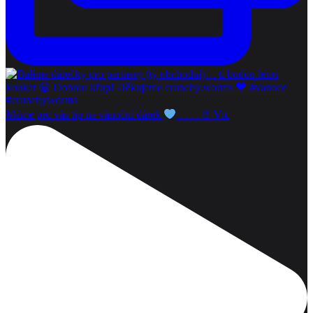
Máme pro vás tip na vánoční dárek
. . . . ☝
Víc