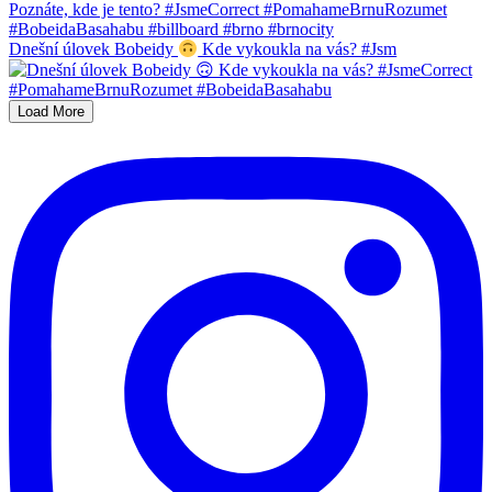
Dnešní úlovek Bobeidy
Kde vykoukla na vás? #Jsm
Load More