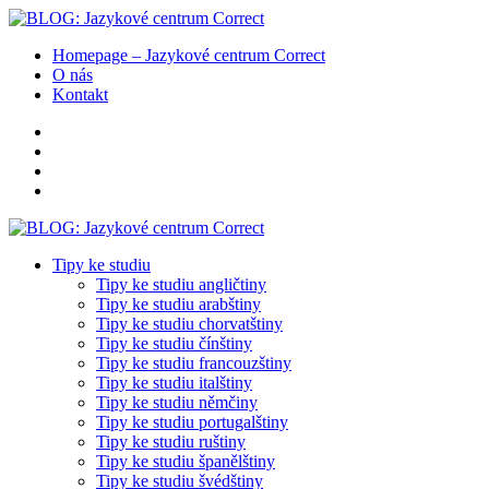
Homepage – Jazykové centrum Correct
O nás
Kontakt
Tipy ke studiu
Tipy ke studiu angličtiny
Tipy ke studiu arabštiny
Tipy ke studiu chorvatštiny
Tipy ke studiu čínštiny
Tipy ke studiu francouzštiny
Tipy ke studiu italštiny
Tipy ke studiu němčiny
Tipy ke studiu portugalštiny
Tipy ke studiu ruštiny
Tipy ke studiu španělštiny
Tipy ke studiu švédštiny