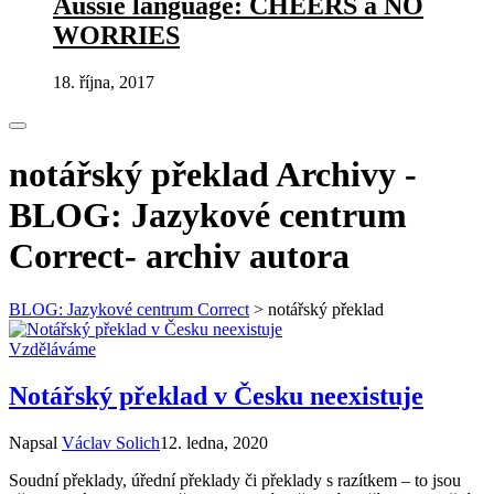
Aussie language: CHEERS a NO
WORRIES
18. října, 2017
notářský překlad Archivy -
BLOG: Jazykové centrum
Correct- archiv autora
BLOG: Jazykové centrum Correct
>
notářský překlad
Vzděláváme
Notářský překlad v Česku neexistuje
Napsal
Václav Solich
12. ledna, 2020
Soudní překlady, úřední překlady či překlady s razítkem – to jsou