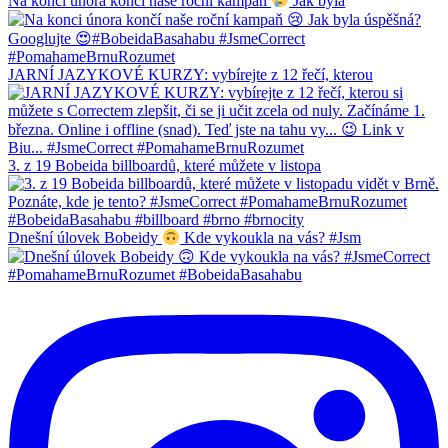
Na konci února končí naše roční kampaň
Jak byla
JARNÍ JAZYKOVÉ KURZY: vybírejte z 12 řečí, kterou
3. z 19 Bobeida billboardů, které můžete v listopa
Dnešní úlovek Bobeidy
Kde vykoukla na vás? #Jsm