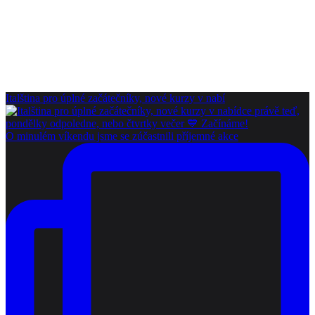
Italština pro úplné začátečníky, nové kurzy v nabí
O minulém víkendu jsme se zúčastnili příjemné akce