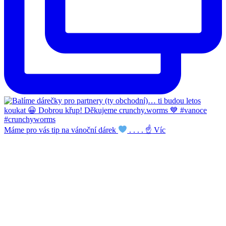
Máme pro vás tip na vánoční dárek
. . . . ☝
Víc