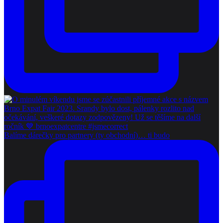
Balíme dárečky pro partnery (ty obchodní)… ti budo