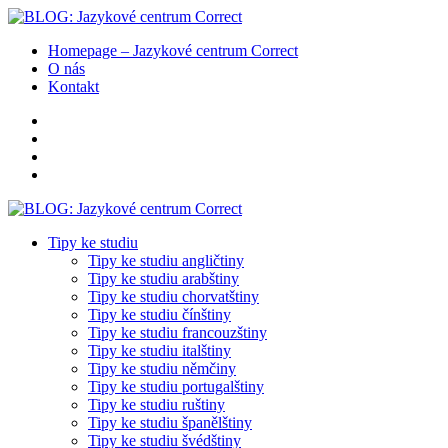
Homepage – Jazykové centrum Correct
O nás
Kontakt
Tipy ke studiu
Tipy ke studiu angličtiny
Tipy ke studiu arabštiny
Tipy ke studiu chorvatštiny
Tipy ke studiu čínštiny
Tipy ke studiu francouzštiny
Tipy ke studiu italštiny
Tipy ke studiu němčiny
Tipy ke studiu portugalštiny
Tipy ke studiu ruštiny
Tipy ke studiu španělštiny
Tipy ke studiu švédštiny