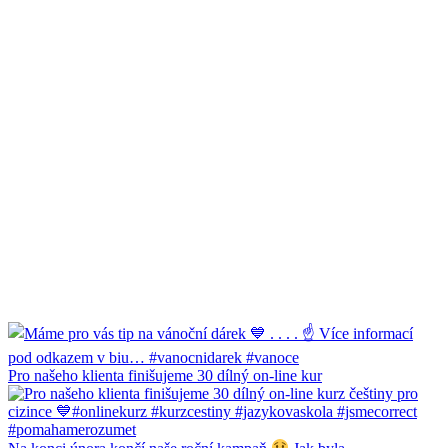
Pro našeho klienta finišujeme 30 dílný on-line kur