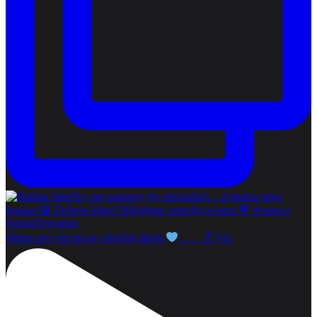
Máme pro vás tip na vánoční dárek
. . . . ☝
Víc