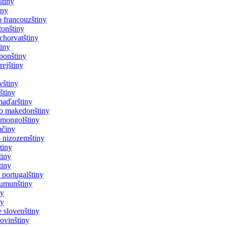
štiny
iny
o francouzštiny
tonštiny
chorvatštiny
tiny
ponštiny
rejštiny
vštiny
štiny
maďarštiny
do makedonštiny
 mongolštiny
mčiny
o nizozemštiny
tiny
tiny
tiny
 portugalštiny
rumunštiny
ny
ny
 slovenštiny
lovinštiny