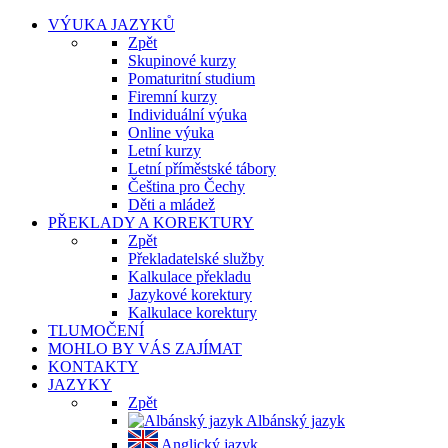
VÝUKA JAZYKŮ
Zpět
Skupinové kurzy
Pomaturitní studium
Firemní kurzy
Individuální výuka
Online výuka
Letní kurzy
Letní příměstské tábory
Čeština pro Čechy
Děti a mládež
PŘEKLADY A KOREKTURY
Zpět
Překladatelské služby
Kalkulace překladu
Jazykové korektury
Kalkulace korektury
TLUMOČENÍ
MOHLO BY VÁS ZAJÍMAT
KONTAKTY
JAZYKY
Zpět
Albánský jazyk
Anglický jazyk