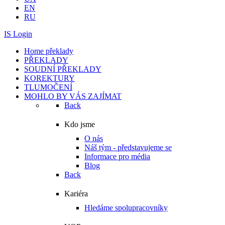
EN
RU
IS Login
Home překlady
PŘEKLADY
SOUDNÍ PŘEKLADY
KOREKTURY
TLUMOČENÍ
MOHLO BY VÁS ZAJÍMAT
Back
Kdo jsme
O nás
Náš tým - představujeme se
Informace pro média
Blog
Back
Kariéra
Hledáme spolupracovníky