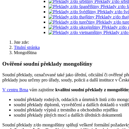
Překlady z/do srbš
Překlady z/do š
Překlady z/do šv
Překlady z/do thaj
Překlady z/do tur
Překlady z/do 
Překlady z/do
Jste zde:
Titulní stránka
Mongolština
Ověřené soudní překlady mongolštiny
Soudní překlady, označované také jako úřední, oficiální či ověřené p
překlady jsou určeny pro úřady, soudy, policii a další instituce v České
V centru Brna
vám zajistíme
kvalitní soudní překlady z mongolštin
soudní překlady rodných, oddacích a úmrtních listů z/do mongo
soudní překlady diplomů, vysvědčení a dalších dokladů o vzděl
soudní překlady výpisů z trestního a obchodního rejstříku
soudní překlady plných mocí a dalších úředních dokumentů
Soudní překlady z/do mongolštiny splňují veškeré formální požadavk