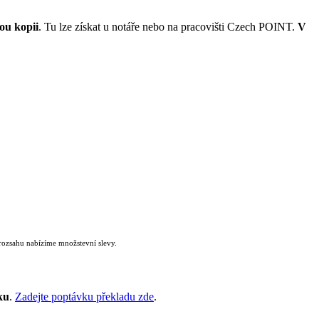
ou kopii
. Tu lze získat u notáře nebo na pracovišti Czech POINT.
V
rozsahu nabízíme množstevní slevy.
ku
.
Zadejte poptávku překladu zde
.