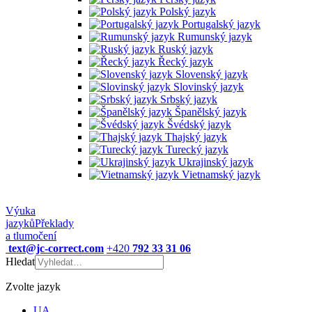
Polský jazyk
Portugalský jazyk
Rumunský jazyk
Ruský jazyk
Řecký jazyk
Slovenský jazyk
Slovinský jazyk
Srbský jazyk
Španělský jazyk
Švédský jazyk
Thajský jazyk
Turecký jazyk
Ukrajinský jazyk
Vietnamský jazyk
Výuka
jazyků
Překlady
a tlumočení
text@jc-correct.com
+420
792 33 31 06
Hledat
Zvolte jazyk
UA