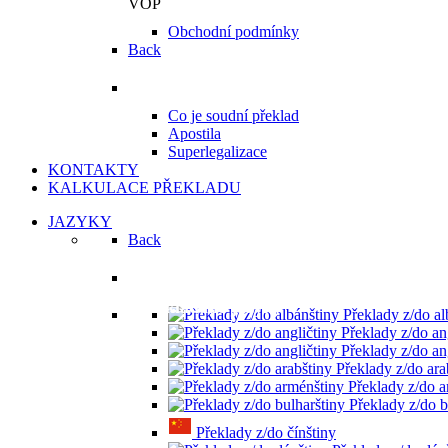
VOP
Obchodní podmínky
Back
Vzděláváme
Co je soudní překlad
Apostila
Superlegalizace
KONTAKTY
KALKULACE PŘEKLADU
JAZYKY
Back
Překládané jazyky
Překlady z/do al
Překlady z/do an
Překlady z/do an
Překlady z/do ara
Překlady z/do a
Překlady z/do b
Překlady z/do čínštiny