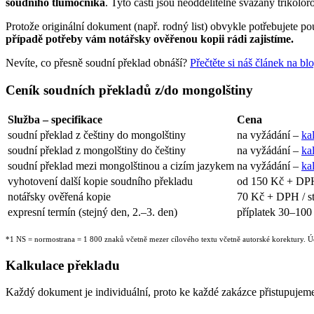
soudního tlumočníka
. Tyto části jsou neoddělitelně svázány trikolór
Protože originální dokument (např. rodný list) obvykle potřebujete p
případě potřeby vám notářsky ověřenou kopii rádi zajistíme.
Nevíte, co přesně soudní překlad obnáší?
Přečtěte si náš článek na bl
Ceník soudních překladů z/do mongolštiny
Služba – specifikace
Cena
soudní překlad z češtiny do mongolštiny
na vyžádání –
ka
soudní překlad z mongolštiny do češtiny
na vyžádání –
ka
soudní překlad mezi mongolštinou a cizím jazykem
na vyžádání –
ka
vyhotovení další kopie soudního překladu
od 150 Kč + DPH
notářsky ověřená kopie
70 Kč + DPH / s
expresní termín (stejný den, 2.–3. den)
příplatek 30–10
*1 NS = normostrana = 1 800 znaků včetně mezer cílového textu včetně autorské korektury. 
Kalkulace překladu
Každý dokument je individuální, proto ke každé zakázce přistupujem