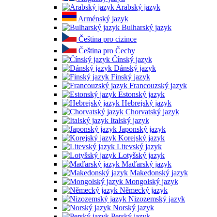
Arabský jazyk
Arménský jazyk
Bulharský jazyk
Čeština pro cizince
Čeština pro Čechy
Čínský jazyk
Dánský jazyk
Finský jazyk
Francouzský jazyk
Estonský jazyk
Hebrejský jazyk
Chorvatský jazyk
Italský jazyk
Japonský jazyk
Korejský jazyk
Litevský jazyk
Lotyšský jazyk
Maďarský jazyk
Makedonský jazyk
Mongolský jazyk
Německý jazyk
Nizozemský jazyk
Norský jazyk
Perský jazyk