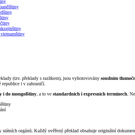
tiny
panělštiny
édštiny
štiny
ečtiny
ukrajinštiny
 vietnamštiny
řeklady (tzv. překlady s razítkem), jsou vyhotovovány
soudním tlumočn
 republice i v zahraničí.
y i do mongolštiny
, a to ve
standardních i expresních termínech
. Ne
lštiny
ání
y státních orgánů. Každý ověřený překlad obsahuje originální dokument