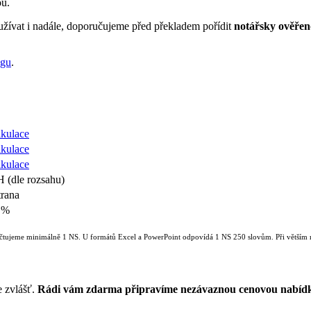
ou.
oužívat i nadále, doporučujeme před překladem pořídit
notářsky ověřen
ogu
.
lkulace
lkulace
lkulace
 (dle rozsahu)
trana
0 %
Účtujeme minimálně 1 NS. U formátů Excel a PowerPoint odpovídá 1 NS 250 slovům. Při větším 
e zvlášť.
Rádi vám zdarma připravíme nezávaznou cenovou nabíd